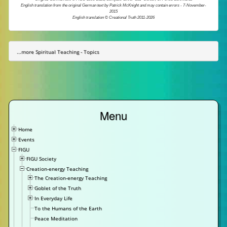
English translation from the original German text by Patrick McKnight and may contain errors - 7-November-
2015
English translation © Creational Truth 2011-2026
...more Spiritual Teaching - Topics
Menu
Home
Events
FIGU
FIGU Society
Creation-energy Teaching
The Creation-energy Teaching
Goblet of the Truth
In Everyday Life
To the Humans of the Earth
Peace Meditation