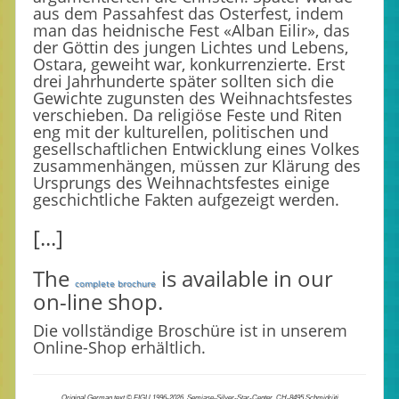
aus dem Passahfest das Osterfest, indem
man das heidnische Fest «Alban Eilir», das
der Göttin des jungen Lichtes und Lebens,
Ostara, geweiht war, konkurrenzierte. Erst
drei Jahrhunderte später sollten sich die
Gewichte zugunsten des Weihnachtsfestes
verschieben. Da religiöse Feste und Riten
eng mit der kulturellen, politischen und
gesellschaftlichen Entwicklung eines Volkes
zusammenhängen, müssen zur Klärung des
Ursprungs des Weihnachtsfestes einige
geschichtliche Fakten aufgezeigt werden.
[...]
The
is available in our
complete brochure
on-line shop.
Die vollständige Broschüre ist in unserem
Online-Shop erhältlich.
Original German text © FIGU 1996-2026, Semjase-Silver-Star-Center, CH-8495 Schmidrüti