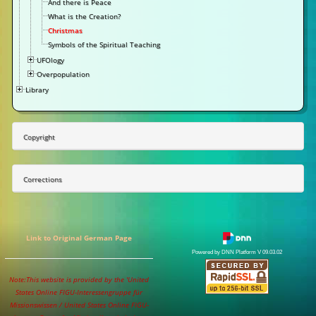
And there is Peace
What is the Creation?
Christmas
Symbols of the Spiritual Teaching
UFOlogy
Overpopulation
Library
Copyright
Corrections
Link to Original German Page
Powered by DNN Platform V 09.03.02
Note:This website is provided by the 'United
States Online FIGU-Interessengruppe für
Missionswissen / United States Online FIGU-