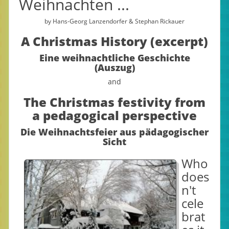
Weihnachten ...
by Hans-Georg Lanzendorfer & Stephan Rickauer
A Christmas History (excerpt)
Eine weihnachtliche Geschichte
(Auszug)
and
The Christmas festivity from
a pedagogical perspective
Die Weihnachtsfeier aus pädagogischer
Sicht
Who
does
n't
cele
brat