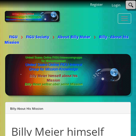
Register
Login
Toggle
naviga
FIGU
FIGU Society
About Billy Meier
Billy - About his
Mission
United States Online FIGU-Interessengruppe
für Missionswissen
United States Online FIGU-Interest
Group for Mission-Knowledge
Billy Meier himself about his
Mission
Billy Meier selbst über seine Mission
Billy About His Mission
Billy Meier himself