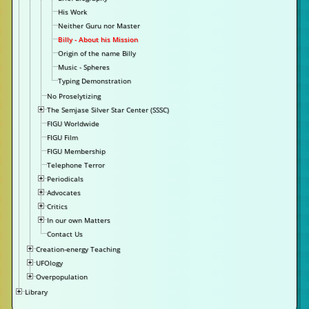
His Work
Neither Guru nor Master
Billy - About his Mission
Origin of the name Billy
Music - Spheres
Typing Demonstration
No Proselytizing
The Semjase Silver Star Center (SSSC)
FIGU Worldwide
FIGU Film
FIGU Membership
Telephone Terror
Periodicals
Advocates
Critics
In our own Matters
Contact Us
Creation-energy Teaching
UFOlogy
Overpopulation
Library