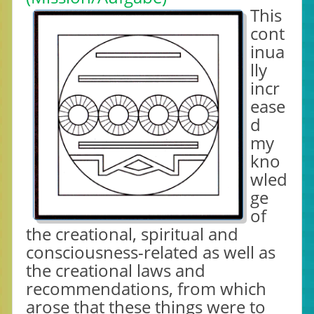
This
cont
inua
lly
incr
ease
d
my
kno
wled
ge
of
the creational, spiritual and
consciousness-related as well as
the creational laws and
recommendations, from which
arose that these things were to