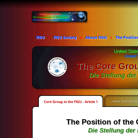
FIGU
FIGU Society
About FIGU
The Positio
United Stat
United 
The Core Grou
Die Stellung der
...more Core Group 
Core Group in the FIGU - Article 1
The Position of the 
Die Stellung der 