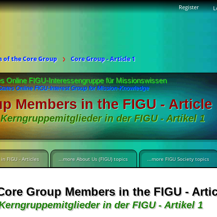
Register
L
n of the Core Group
Core Group - Article 1
es Online FIGU-Interessengruppe für Missionswissen
States Online FIGU-Interest Group for Mission-Knowledge
p Members in the FIGU - Article 
 Kerngruppemitglieder in der FIGU - Artikel 1
in FIGU - Articles
...more About Us (FIGU) topics
...more FIGU Society topics
Core Group Members in the FIGU - Artic
Kerngruppemitglieder in der FIGU - Artikel 1