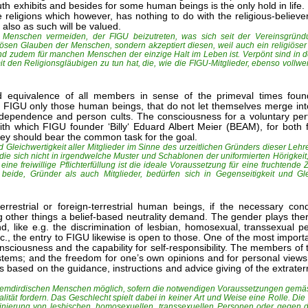
truth exhibits and besides for some human beings is the only hold in life
he religions which however, has nothing to do with the religious-believ
also as such will be valued.
enschen vermeiden, der FIGU beizutreten, was sich seit der Vereinsgründ
giösen Glauben der Menschen, sondern akzeptiert diesen, weil auch ein religiöser
und zudem für manchen Menschen der einzige Halt im Leben ist. Verpönt sind in de
t den Religionsgläubigen zu tun hat, die, wie die FIGU-Mitglieder, ebenso vollw
nd equivalence of all members in sense of the primeval times found
with FIGU only those human beings, that do not let themselves merge i
dependence and person cults. The consciousness for a voluntary perf
on with which FIGU founder ‘Billy‘ Eduard Albert Meier (BEAM), for bo
hey should bear the common task for the goal.
 Gleichwertigkeit aller Mitglieder im Sinne des urzeitlichen Gründers dieser Leh
die sich nicht in irgendwelche Muster und Schablonen der uniformierten Hörigkeit,
ine freiwillige Pflichterfüllung ist die ideale Voraussetzung für eine fruchtend
beide, Gründer als auch Mitglieder, bedürfen sich in Gegenseitigkeit und Gle
estrial or foreign-terrestrial human beings, if the necessary condit
 other things a belief-based neutrality demand. The gender plays ther
 like e.g. the discrimination of lesbian, homosexual, transsexual p
., the entry to FIGU likewise is open to those. One of the most importa
sciousness and the capability for self-responsibility. The members of
ems; and the freedom for one’s own opinions and for personal views 
 based on the guidance, instructions and advice giving of the extraterr
der fremdirdischen Menschen möglich, sofern die notwendigen Voraussetzungen gemä
lität fordern. Das Geschlecht spielt dabei in keiner Art und Weise eine Rolle. Die
iminierung von lesbischen, homosexuellen, transsexuellen Personen oder gegen 