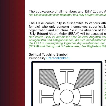
The equivalence of all members and ‘Billy’ Eduard A
Die Gleichstellung aller Mitglieder und Billy Eduard Albert 
The FIGU community is susceptible to various atta
female) who only concern themselves superficially
organization and structure. So in the absence of l
‘Billy‘ Eduard Albert Meier (BEAM) will be accused
Der Verein FIGU ist auf dieser Erde vielerlei Angriffen u
Antagonisten und Antagonistinnen, die sich nur oberflächli
die FIGU in Ermangelung logischer Argumentationen der G
(BEAM) wird Betrug und Scharlatanerie, den Mitgliedern Bil
Spiritual Teaching Symbol:
Personality
(Persönlichkeit)
V
M