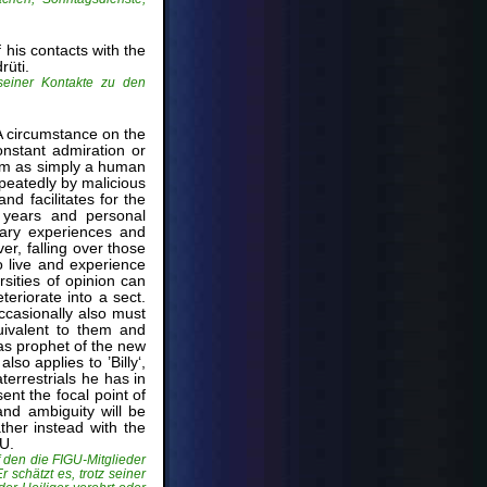
 his contacts with the
rüti.
 seiner Kontakte zu den
 A circumstance on the
onstant admiration or
him as simply a human
peatedly by malicious
nd facilitates for the
 years and personal
nary experiences and
r, falling over those
o live and experience
sities of opinion can
eriorate into a sect.
ccasionally also must
uivalent to them and
as prophet of the new
so applies to ’Billy‘,
terrestrials he has in
nt the focal point of
nd ambiguity will be
ther instead with the
GU.
 den die FIGU-Mitglieder
schätzt es, trotz seiner