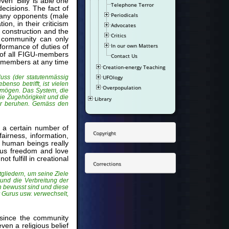
n ‘Billy’ is able one
Telephone Terror
decisions. The fact of
Periodicals
many opponents (male
on, in their criticism
Advocates
 construction and the
Critics
GU community can only
In our own Matters
rformance of duties of
y of all FIGU-members
Contact Us
of members at any time
Creation-energy Teaching
uss (der statutenmässig
UFOlogy
nso betrifft, ist vielen
Overpopulation
rmögen. Das System, die
die Zugehörigkeit und die
Library
Meier beruhen. Gemäss den
 a certain number of
Copyright
irness, information,
he human beings really
thus freedom and love
 fulfill in creational
Corrections
tgliedern, um seine Ziele
 und die Verbreitung der
h bewusst sind und diese
r Gurus usw. verwechselt,
 since the community
en a religious belief