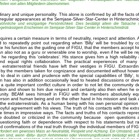
 Teilen von allen Mitgliedern übernommen.
inary and unique personality. This alone is confirmed by all the facts of
ir regular appearances at the Semjase-Silver-Star-Center in Hinterschmid
wöhnliche und einzigartige Persönlichkeit. Dies bestätigt allein die Tatsache
gelmässigem Erscheinen im Semjase-Silver-Star-Center in Hinterschmidrüti.
quires a certain measure in terms of neutrality, respect and attention.
to repeatedly point out regarding when ‘Billy‘ will be troubled by c
ite his function as the guiding one of FIGU, that the members accept 
also not as a guru or venerable one to worship, even if he will be re
regarding this ‘celebrates‘. His stance gives him a high reliability a
d equal rights collaboration. The practical experiences of many
traterrestrial friends have left their vestiges in FIGU. Extraordi
e by the members taken for cognizance and documented without howeve
 deal in calm and prudence with the special capabilities of ’Billy‘, t
 has also in addition occasionally lead to heated discussions or diver
 quite important conflict culture in order to not let the community det
ention and shown to him due respect and certainly also then when he o
mmunity. BEAM sees himself in FIGU with the members absolutely eq
person and human being and on the other hand in his mission and task 
he extraterrestrials. As a human being with his own personal opinion al
yful agreement with his views. The truth of his contacts with the extra
 times in impressive ways. The facts and truths of his contacts represe
be doubted or criticized in the community because open questions a
unquestioning faith or dependence with respect to his statements but ra
and confirmations of the real truth through the individual members of FI
ordert ein gewisses Mass an Neutralität, Respekt und Achtung. Ein Umstand, auf
ind, wenn ‹Billy› durch Anhimmelei oder Verehrungsfloskeln belästigt wird. Er 