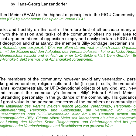
by Hans-Georg Lanzendorfer
lbert Meier (BEAM) is the highest of principles in the FIGU Community.
Meier (BEAM) sind oberste Prinzipien im Verein FIGU.
cks and hostility on this earth. Therefore first of all because many 
 with the mission and tasks of the community offers no real area to 
ogical argumentations of opposition simply and easily declares FIGU a 
 of deception and charlatanry, the members Billy-bondage, sectarianis
nd Anfeindungen ausgesetzt. Dies vor allem darum, weil er durch seine Organisa
ch mit der Mission und den Aufgaben des Vereins befassen, keine wirkliche Angriff
egnerschaft schlicht und einfach zu einer UFO-Sekte erklärt. Dem Gründer ‹Bil
ly-Hörigkeit‚ Sektierismus und Abhängigkeit vorgeworfen.
The members of the community however avoid any veneration-, perso
like god veneration, religion-cults and idol (tin-god) –cults, the venerat
saints, extraterrestrials, or UFO-devotional objects of any kind, etc. Ne
and respect the community’s founder ‘Billy‘ Eduard Albert Meie
outstanding personality in the guidance of the community. His guidance
of great value in the personal concerns of the members or community m
Die Mitglieder des Vereins meiden jedoch jegliche Verehrungs-, Personen- o
Götterverehrung, Religions- und Götzenkulte, die Verehrung von Gurus,
Ausserirdischen oder UFO-Devotionalien aller Art usw. Dennoch achten un
ereinsgründer ‹Billy› Eduard Albert Meier seit Jahrzehnten als eine aussergewöh
der Leitung des Vereins. Seine Ratgebungen und Belehrungen sind bei per
itglieder oder Vereinsbelangen und Beschlüssen von grossem Wert.