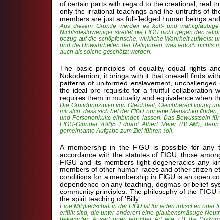
of certain parts with regard to the creational, real 
only the irrational teachings and the untruths of t
members are just as full-fledged human beings and 
Aus diesem Grunde werden es kult- und wahngläubige M
Nichtsdestoweniger streitet die FIGU nicht gegen den reli
bezug auf die schöpferische, wirkliche Wahrheit aufweist 
und die Unwahrheiten der Religionen, was jedoch nichts mi
auch als solche geschätzt werden.
The basic principles of equality, equal rights a
Nokodemion, it brings with it that oneself finds 
patterns of uniformed enslavement, unchallenged 
the ideal pre-requisite for a fruitful collaborati
requires them in mutuality and equivalence when t
Die Grundprinzipien von Gleichheit, Gleichberechtigung und
mit sich, dass sich bei der FIGU nur jene Menschen finden, 
und Personenkulte einbinden lassen. Das Bewusstsein für e
FIGU-Gründer ‹Billy› Eduard Albert Meier (BEAM), denn 
gemeinsame Aufgabe zum Ziel führen soll.
A membership in the FIGU is possible for any terr
accordance with the statutes of FIGU, those among
FIGU and its members fight degeneracies any kind,
members of other human races and other citizen etc
conditions for a membership in FIGU is an open con
dependence on any teaching, dogmas or belief syst
community principles. The philosophy of the FIGU is
the spirit teaching of ‘Billy‘.
Eine Mitgliedschaft in der FIGU ist für jeden irdischen o
erfüllt sind, die unter anderem eine glaubensmässige Neutra
bekämpfen Ausartungen jeglicher Art, wie z.B. die Diskr