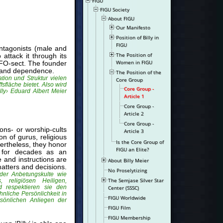
FIGU
FIGU Society
About FIGU
Our Manifesto
Position of Billy in
FIGU
antagonists (male and
The Position of
attack it through its
Women in FIGU
UFO-sect. The founder
m and dependence.
The Position of the
tion und Struktur vielen
Core Group
sfläche bietet. Also wird
Core Group -
ly› Eduard Albert Meier
Article 1
Core Group -
Article 2
Core Group -
ns- or worship-cults
Article 3
ion of gurus, religious
Is the Core Group of
vertheless, they honor
FIGU an Elite?
r for decades as an
 and instructions are
About Billy Meier
atters and decisions.
No Proselytizing
der Anbetungskulte wie
The Semjase Silver Star
 religiösen Heiligen,
d respektieren sie den
Center (SSSC)
nliche Persönlichkeit in
FIGU Worldwide
sönlichen Anliegen der
FIGU Film
FIGU Membership