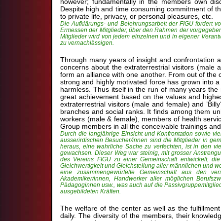
however; fundamentally in the members own discre
Despite high and time consuming commitment of the 
to private life, privacy, or personal pleasures, etc.
Die Aufklärungs- und Belehrungsarbeit der FIGU fordert vo
Ermessen der Mitglieder, über den Rahmen der vorgegebenen
Mitglieder wird von jedem einzelnen und in eigener Verant
zu vernachlässigen.
Through many years of insight and confrontation as
concerns about the extraterrestrial visitors (male 
form an alliance with one another. From out of the 
strong and highly motivated force has grown into a
harmless. Thus itself in the run of many years t
great achievement based on the values and highest
extraterrestrial visitors (male and female) and ’
branches and social ranks. It finds among them uni
workers (male & female), members of health service
Group members in all the conceivable trainings and t
Durch die langjährige Einsicht und Konfrontation sowie v
ausserirdischen Besucher/innen sind die Mitglieder in ge
heraus, eine wahrliche Sache zu verfechten, ist in den vi
gewachsen. Dieser Weg war steinig, mit grosser Anstrengu
des Vereins FIGU zu einer Gemeinschaft entwickelt, die
Gleichwertigkeit und Gleichstellung aller männlichen und w
eine zusammengewürfelte Gemeinschaft aus den versc
Akademiker/innen, Handwerker aller möglichen Berufsz
Pädagoginnen usw., was auch auf die Passivgruppemitglieder
ausgebildeten Kräften.
The welfare of the center as well as the fulfillmen
daily. The diversity of the members, their knowledge,