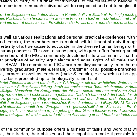
tion to carry out further contributions to the framework beyond th
members from each individual will be respected and not to neglect the
n den Mitgliedern ein hohes Mass an Bereitschaft zur Mitarbeit. Es liegt jedoch 
 Pflichterfüllung hinaus einen weiteren Beitrag zu leisten. Trotz hohem und zei
wortung darauf geachtet, das Privatleben, die Privatsphäre oder die persönlichen
 well as various realizations and personal practical experiences with t
and female), the members are in mutual self-fulfillment of duty throug
certainty of a true cause to advocate, in the diverse human beings of 
 strong oneness. This was a stony path, with great effort forming an al
he members of the FIGU community developed into a community that h
 principles of equality, equivalence and equal rights of all male an
Billy‘ – BEAM. The members of FIGU are a motley community from the mo
versity graduates (male & female), craftsmen of all possible branches 
, farmers as well as teachers (male & female), etc. which is also appl
rades represented up to theologically trained staff.
ielerlei Erkenntnisse und persönlichen Erfahrungen mit der wahrlichen Wahrheit
meinsamer Selbstpflichterfüllung durch ein unsichtbares Band miteinander verbu
elfältigen Menschen der Kerngruppe der 49 eine starke und hochmotivierte Kraft 
ng verbunden und nicht immer ungefährlich. Dadurch haben sich im Laufe der vie
 zu grosser Leistung fähig wurde, basierend auf den Werten und obersten Pri
eiblichen Mitglieder, den ausserirdischen Besucher/innen und ‹Billy›-BEAM. Die A
hiedensten beruflichen Zweigen und gesellschaftlichen Schichten. Es fi
weige, einfache Arbeiter/innen, Angehörige des Gesundheitswesens, Landwir
 übertragbar ist, in der alle erdenklichen Ausbildungen und Berufe vertreten sind
t of the community purpose offers a fullness of tasks and work that wi
 their trades, their abilities and their capabilities make it possible fo