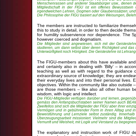
Menschenrassen und anderer Staatsbürger usw., denen der 
Mitgliedschaft in der FIGU ist ein offenes Bewusstsein
irgendwelchen Lehren, Dogmen oder Glaubenssätzen; und di
Die Philosophie der FIGU basiert auf den Weisungen, Beleh
The members are instructed to familiarize themselves
this to study in detail, in order to then decide th
for humility subservience nor dependence. The Spir
however coerced and dogmatism.
Die Mitglieder sind angewiesen, sich mit der Geistesleh
studieren, um dann selbst über deren Richtigkeit und d
Unterwürfigkeit noch Hörigkeit. Die Geisteslehre ist Lehran
The FIGU-members about this have available and lea
and certainly also in dealing with ‘Billy‘ – in acc
teaching as well as with regard to the guidance o
extraordinary source of knowledge; they are endeavor
their everyday lives and into their personal lives
objectives. Within the community like also outside –
are those members – like also all other human bei
wisdom, with logic and intellect.
Die FIGU-Mitglieder verfügen darüber und lernen, gegenüb
gemäss den Anfangsbuchstaben seiner Namen auch BEAM (en
Zweifellos sind sich die Mitglieder der FIGU aber ihrer e
Vermögen und in gebührender Form in ihren Alltag und in d
Beweisführung und Lernziele selbst zuständig. Innerhalb
Überzeugungsarbeit missioniert. Vielmehr sind die Mitgl
Vernunft und Weisheit, mit Logik und Verstand zu begegnen
The explanatory and instruction work of FIGU de