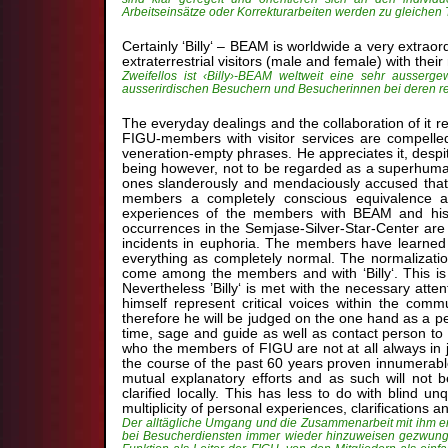
Arbeitseinsätze oder Korrekturarbeiten werden zu gleichen
Certainly ‘Billy‘ – BEAM is worldwide a very extraord
extraterrestrial visitors (male and female) with the
Zweifellos ist ‹Billy›-BEAM weltweit eine sehr ausserge
ausserirdischen Besuchern und Besucherinnen bei deren re
The everyday dealings and the collaboration of it re
FIGU-members with visitor services are compelled 
veneration-empty phrases. He appreciates it, desp
being however, not to be regarded as a superhuman 
ones slanderously and mendaciously accused that he 
members a completely conscious equivalence an
experiences of the members with BEAM and his ex
occurrences in the Semjase-Silver-Star-Center ar
incidents in euphoria. The members have learned to
everything as completely normal. The normalization
come among the members and with ‘Billy‘. This is a
Nevertheless ’Billy‘ is met with the necessary att
himself represent critical voices within the co
therefore he will be judged on the one hand as a 
time, sage and guide as well as contact person to t
who the members of FIGU are not at all always in jo
the course of the past 60 years proven innumerable
mutual explanatory efforts and as such will not 
clarified locally. This has less to do with blind 
multiplicity of personal experiences, clarifications 
Der alltägliche Umgang und die Zusammenarbeit mit ihm erf
bei Besucherdiensten immer wieder hinzuweisen gezwungen s