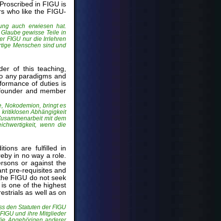
. Proscribed in FIGU is
ers who like the FIGU-
ung auch erwiesen hat.
 Glaube gewisse Teile in
r FIGU nur die Irrlehren
ertige Menschen sind und
er of this teaching,
nto any paradigms and
ormance of duties is
th founder and member
re, Nokodemion, bringt es
 kritiklosen Abhängigkeit
e Zusammenarbeit mit dem
ichwertigkeit, wenn die
ions are fulfilled in
eby in no way a role.
ersons or against the
nt pre-requisites and
 the FIGU do not seek
is one of the highest
estrials as well as on
ss den Statuten der FIGU
 FIGU und ihre Mitglieder
die Angehörigen anderer