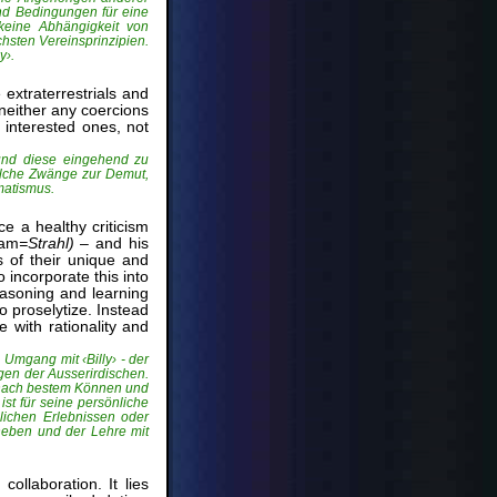
und Bedingungen für eine
 keine Abhängigkeit von
hsten Vereinsprinzipien.
y›.
 extraterrestrials and
 neither any coercions
 interested ones, not
 und diese eingehend zu
elche Zwänge zur Demut,
matismus.
e a healthy criticism
am
=Strahl)
– and his
s of their unique and
 incorporate this into
easoning and learning
o proselytize. Instead
 with rationality and
Umgang mit ‹Billy› - der
en der Ausserirdischen.
e nach bestem Können und
st für seine persönliche
lichen Erlebnissen oder
heben und der Lehre mit
llaboration. It lies