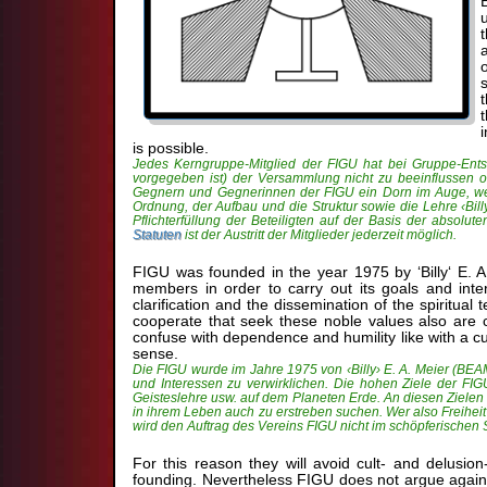
is possible.
Jedes Kerngruppe-Mitglied der FIGU hat bei Gruppe-Ents
vorgegeben ist) der Versammlung nicht zu beeinflussen ode
Gegnern und Gegnerinnen der FIGU ein Dorn im Auge, weil
Ordnung, der Aufbau und die Struktur sowie die Lehre ‹Bill
Pflichterfüllung der Beteiligten auf der Basis der absolut
Statuten
ist der Austritt der Mitglieder jederzeit möglich.
FIGU was founded in the year 1975 by ‘Billy‘ E.
members in order to carry out its goals and inte
clarification and the dissemination of the spiritua
cooperate that seek these noble values also are c
confuse with dependence and humility like with a cult
sense.
Die FIGU wurde im Jahre 1975 von ‹Billy› E. A. Meier (BEAM
und Interessen zu verwirklichen. Die hohen Ziele der FIGU
Geisteslehre usw. auf dem Planeten Erde. An diesen Zielen
in ihrem Leben auch zu erstreben suchen. Wer also Freiheit
wird den Auftrag des Vereins FIGU nicht im schöpferischen 
For this reason they will avoid cult- and delusi
founding. Nevertheless FIGU does not argue against