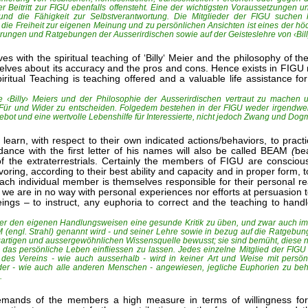
Beitritt zur FIGU ebenfalls offensteht. Eine der wichtigsten Voraussetzungen 
 und die Fähigkeit zur Selbstverantwortung. Die Mitglieder der FIGU suchen
e Freiheit zur eigenen Meinung und zu persönlichen Ansichten ist eines der höc
rungen und Ratgebungen der Ausserirdischen sowie auf der Geisteslehre von ‹Bill
 with the spiritual teaching of ‘Billy‘ Meier and the philosophy of the
emselves about its accuracy and the pros and cons. Hence exists in FIGU
itual Teaching is teaching offered and a valuable life assistance for
re ‹Billy› Meiers und der Philosophie der Ausserirdischen vertraut zu machen
as Für und Wider zu entscheiden. Folgedem bestehen in der FIGU weder irgendw
gebot und eine wertvolle Lebenshilfe für Interessierte, nicht jedoch Zwang und Dog
rn, with respect to their own indicated actions/behaviors, to practic
ordance with the first letter of his names will also be called BEAM
(
be
f the extraterrestrials. Certainly the members of FIGU are consciou
ing, according to their best ability and capacity and in proper form, to
. Each individual member is themselves responsible for their personal r
 we are in no way with personal experiences nor efforts at persuasion t
ngs – to instruct, any euphoria to correct and the teaching to handle
er den eigenen Handlungsweisen eine gesunde Kritik zu üben, und zwar auch im 
gl. Strahl) genannt wird - und seiner Lehre sowie in bezug auf die Ratgebung
inzigartigen und aussergewöhnlichen Wissensquelle bewusst; sie sind bemüht, dies
as persönliche Leben einfliessen zu lassen. Jedes einzelne Mitglied der FIGU i
 des Vereins - wie auch ausserhalb - wird in keiner Art und Weise mit persön
ieder - wie auch alle anderen Menschen - angewiesen, jegliche Euphorien zu be
.
mands of the members a high measure in terms of willingness for co