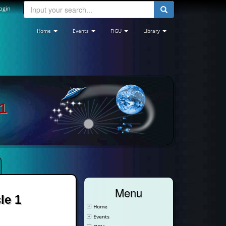
ogin
Home
Events
FIGU
Library
1
Menu
le 1
Home
Events