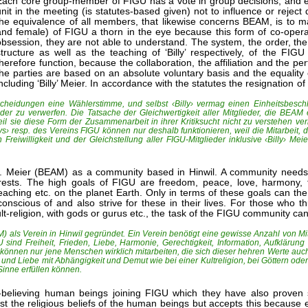
Each core group-member of FIGU has a vote in group decisions, and eve
unit in the meeting (is statutes-based given) not to influence or reject 
the equivalence of all members, that likewise concerns BEAM, is to 
and female) of FIGU a thorn in the eye because this form of co-operati
obsession, they are not able to understand. The system, the order, the
structure as well as the teaching of ‘Billy’ respectively, of the FI
therefore function, because the collaboration, the affiliation and the pe
the parties are based on an absolute voluntary basis and the equalit
including ‘Billy’ Meier. In accordance with the statutes the resignation 
cheidungen eine Wählerstimme, und selbst ‹Billy› vermag einen Einheitsbeschl
r zu verwerfen. Die Tatsache der Gleichwertigkeit aller Mitglieder, die BEAM ebe
 sie diese Form der Zusammenarbeit in ihrer Kritiksucht nicht zu verstehen ve
ys› resp. des Vereins FIGU können nur deshalb funktionieren, weil die Mitarbeit, 
en Freiwilligkeit und der Gleichstellung aller FIGU-Mitglieder inklusive ‹Billy› 
 A. Meier (BEAM) as a community based in Hinwil. A community needs
rests. The high goals of FIGU are freedom, peace, love, harmony, fa
l teaching etc. on the planet Earth. Only in terms of these goals can t
onscious of and also strive for these in their lives. For those who 
-religion, with gods or gurus etc., the task of the FIGU community cannot
) als Verein in Hinwil gegründet. Ein Verein benötigt eine gewisse Anzahl von Mi
 sind Freiheit, Frieden, Liebe, Harmonie, Gerechtigkeit, Information, Aufklärung
 können nur jene Menschen wirklich mitarbeiten, die sich dieser hehren Werte auc
 und Liebe mit Abhängigkeit und Demut wie bei einer Kultreligion, bei Göttern ode
Sinne erfüllen können.
on-believing human beings joining FIGU which they have also proven
 the religious beliefs of the human beings but accepts this because ev