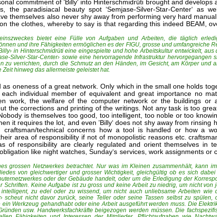
onal commitment of ‘Billy‘ into Hinterschmidrüti brought and develops a
, the paradisiacal beauty spot ‘Semjase-Silver-Star-Center‘ as we
ve themselves also never shy away from performing very hard manual 
n the clothes, whereby to say is that regarding this indeed BEAM, over
einszweckes bietet eine Fülle von Aufgaben und Arbeiten, die täglich erle
ihr Können und ihre Fähigkeiten ermöglichen es der FIGU, grosse und umfangreiche 
lly› in Hinterschmidrüti eine eingespielte und hohe Arbeitskultur entwickelt, aus 
e-Silver-Star-Center› sowie eine hervorragende Infrastruktur hervorgegangen si
en zu verrichten, durch die Schmutz an den Händen, im Gesicht, am Körper und a
Zeit hinweg das allermeiste geleistet hat.
ed as oneness of a great network. Only which in the small one holds toge
f each individual member of equivalent and great importance no mat
en work, the welfare of the computer network or the buildings or 
 the corrections and printing of the writings. Not any task is too grea
Nobody is themselves too good, too intelligent, too noble or too knowin
hen it requires the lot, and even ’Billy‘ does not shy away from rinsing 
in craftsman/technical concerns how a tool is handled or how a w
heir area of responsibility if not of monopolistic reasons etc. craftsman
as of responsibility are clearly regulated and orient themselves in te
obligation like night watches, Sunday‘s services, work assignments or c
ines grossen Netzwerkes betrachtet. Nur was im Kleinen zusammenhält, kann im
gliedes von gleichwertiger und grosser Wichtigkeit, gleichgültig ob es sich dabe
uternetzwerkes oder der Gebäude handelt, oder um die Erledigung der Korresp
Schriften. Keine Aufgabe ist zu gross und keine Arbeit zu niedrig, um nicht von 
 intelligent, zu edel oder zu wissend, um nicht auch unliebsame Arbeiten wie d
› scheut nicht davor zurück, seine Teller oder seine Tassen selbst zu spülen, 
ein Werkzeug gehandhabt oder eine Arbeit ausgeführt werden muss. Die Elektrik 
Gründen usw. Handwerksfachkräfte beigezogen werden müssen. Die fachspezif
uellen Fähigkeiten und Interessen der Mitglieder. Pflichtaufgaben wie Nachtw