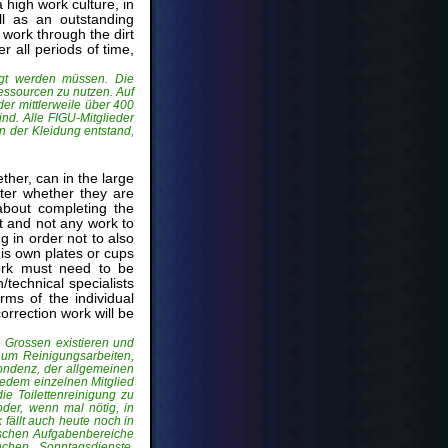
 high work culture, in
ll as an outstanding
work through the dirt
 all periods of time,
digt werden müssen. Die
Ressourcen zu nutzen. Auf
der mittlerweile über 400
nd. Alle FIGU-Mitglieder
n der Kleidung entstand,
ther, can in the large
ter whether they are
about completing the
t and not any work to
g in order not to also
his own plates or cups
ork must need to be
/technical specialists
rms of the individual
orrection work will be
 Grossen existieren und
i um Reinigungsarbeiten,
ondenz, der allgemeinen
jedem einzelnen Mitglied
ie Toilettenreinigung zu
oder, wenn mal nötig, in
fällt auch heute noch in
ischen Aufgabenbereiche
achen, Sonntagsdienste,