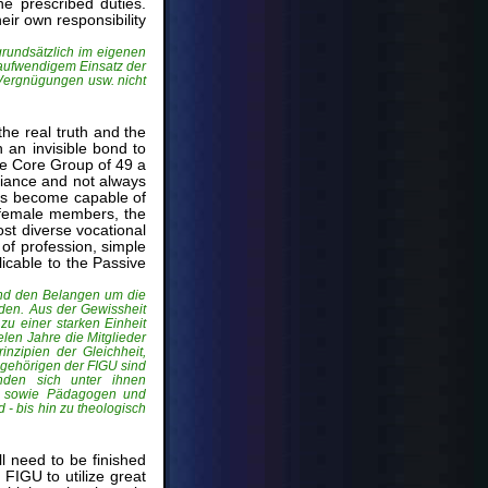
e prescribed duties.
ir own responsibility
grundsätzlich im eigenen
taufwendigem Einsatz der
 Vergnügungen usw. nicht
he real truth and the
h an invisible bond to
the Core Group of 49 a
liance and not always
as become capable of
d female members, the
st diverse vocational
of profession, simple
icable to the Passive
 und den Belangen um die
nden. Aus der Gewissheit
zu einer starken Einheit
len Jahre die Mitglieder
nzipien der Gleichheit,
ngehörigen der FIGU sind
nden sich unter ihnen
te sowie Pädagogen und
 - bis hin zu theologisch
ll need to be finished
r FIGU to utilize great