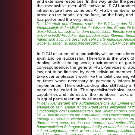
and extensive resources. In this way under the pers
the meanwhile over 400 individual FIGU-products
infrastructure have come out. All FIGU-members ha
arose on the hands, on the face, on the body and o
has performed the very most.
Der Unterhalt des Centers sowie die Erfüllung des Ver
Vielgestaltigkeit der Mitglieder, ihr Wissen, ihre Berufe, 
diese Weise hat sich unter dem persönlichen Einsatz von ‹Bi
einzelne FIGU-Produkte, das paradiesische Kleinod ‹Semjas
haben sich auch nie gescheut, sehr harte manuelle Arbeit
wobei zu sagen ist, dass diesbezüglich wohl BEAM über alle 
In FIGU all areas of responsibility will be consider
exist and be successful. Therefore is the work o
dealing with cleaning work, environment or gard
correspondence, the general FIGU-Services or about
low, not to be finished by each individual member. 
take over unpleasant work like the toilet cleaning w
or times when necessary to personally inform 
implemented. The electrics drop also still today in t
need to be called in. The specialist/technical are
capabilities and interests of the members. Tasks of 
in equal parts taken on by all members.
In der FIGU werden alle Aufgabenbereiche als Einheit e
erfolgreich sein. Daher ist die Arbeit jedes einzelnen Mit
Umgebungs- oder Gartenarbeiten, den Unterhalt des Comp
FIGU-Dienste oder um die Korrekturen und Drucklegung der 
erledigt zu werden. Niemand ist sich selbst zu schön, zu
übernehmen, wenn es das Los erfordert, und selbst ‹Billy
handwerklichen Belangen eigenhändig zu unterrichten, wie 
seinen Aufgabenbereich, wenn nicht aus monopolischen 
sind klar geregelt und orientieren sich an den individ