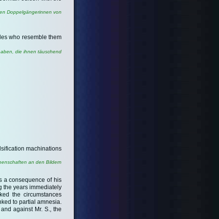
nden Doppelgängerinnen von
males who resemble them
haben, die ihnen täuschend
lsification machinations
chenschaften an den Bildern
As a consequence of his
ng the years immediately
oked the circumstances
nked to partial amnesia.
and against Mr. S., the