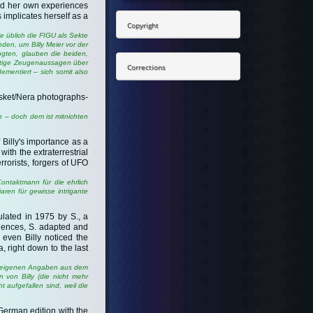
ssed her own experiences
 implicates herself as a
Copyright
e üblich die FIGU als Sekte
den, um Billy Meier vor der
angten, glauben die beiden,
chtige Zeugenaussagen über
Corrections
ementiert – sich somit also
 Asket/Nera photographs-
n – doch dem ist mitnichten
Billy's importance as a
ith the extraterrestrial
rorists, forgers of UFO
ontaktmann für die ehrlich
ren für gewisse intrigante
lated in 1975 by S., a
uences, S. adapted and
 even Billy noticed the
 right down to the last
ss eigenen Angaben aus dem
von Billy (die nicht mehr
 aufgefallen sind, weil die
German edition with the