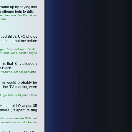
ground up by saying that
offering help to Billy.
ine Frau von den Kontakten
 habe.
oped Billy's UFO photos
 You could put me before
e Persönlichkeit, die ihm
en mich vor Gericht bringen
is that Billy allegedly
n Black."
 während der ‹Dean Martin-
s lie would probably be
om the TV monitor, were
 Lüge fiele wohl jedem Kind
 with an old Olympus 35
mera (its aperture ring
ich seine ersten Bilder mit
ie hatte einen blockierten