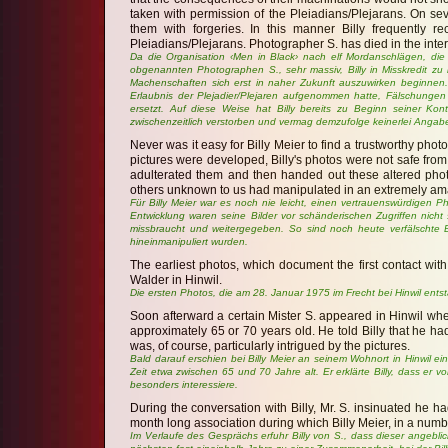
taken with permission of the Pleiadians/Plejarans. On sev
them with forgeries. In this manner Billy frequently r
Pleiadians/Plejarans. Photographer S. has died in the inte
Da die Organisation ‹Men in Black› nach elf Mordanschlägen, die 
obgenannten Photographen S., sehr massiv, Billy in Misskredit zu b
Machenschaften sich erst in naher Zukunft auszuwirken beginnen
Erlaubnis der Plejadier/Plejaren aufgenommen hatte, Fälschungen 
ersetzt. Auf diese Weise hat Billy bereits zu Beginn seiner Kon
zwischenzeitlich verstorben und vermag demzufolge keinerlei Ang
Never was it easy for Billy Meier to find a trustworthy ph
pictures were developed, Billy's photos were not safe fro
adulterated them and then handed out these altered photo
others unknown to us had manipulated in an extremely ama
Für Billy Meier war es noch nie leicht, einen vertrauenswürdigen 
Entwicklung waren seine Bilder vor schänderischen Zugriffen nic
missbraucht und weitergegeben. So sind noch heute verfälschte B
hineinmanipuliert wurden.
The earliest photos, which document the first contact w
Walder in Hinwil.
Die ersten Photos, die am 28. Januar 1975 im Frecht bei Hinwil en
Soon afterward a certain Mister S. appeared in Hinwil where B
approximately 65 or 70 years old. He told Billy that he h
was, of course, particularly intrigued by the pictures.
Bald darauf erschien bei Billy Meier an seinem Wohnort in Hinwil e
Zeit etwa zwischen 65 und 70 Jahre alt. Er erklärte Billy, dass er
besonders interessiere.
During the conversation with Billy, Mr. S. insinuated he h
month long association during which Billy Meier, in a numbe
Im Verlaufe des Gesprächs erfuhr Billy von S., dass dieser angebli