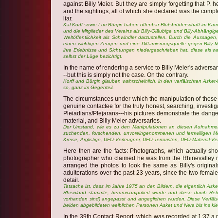
against Billy Meier. But they are simply forgetting that P
and the sightings, all of which she declared was the complet
liar.
Kal Korff sowie Luc Bürgin haben offenbar Blutsbrüderschaft im Kam
und die Mitglieder des Vereins als Billy-Gläubige und Billy-Abhängi
Weltöffentlichkeit als Schwindler darzustellen. Durch die Aussagen
einen wichtigen Zeugen und eine Diffamierungsquelle gegen Billy 
ihre Erlebnisse und Sichtungen niedergeschrieben hat, diese als wa
selbst der Lüge bezichtigt.
In the name of rendering a service to Billy Meier's advers
--but this is simply not the case. On the contrary.
Korff und Bürgin glauben wahrscheinlich, in den verfälschten Aske
so, ganz im Gegenteil.
The circumstances under which the manipulation of these p
genuine contactee for the truly honest, searching, investiga
Pleiadians/Plejarans---his pictures demonstrate the dang
material, and Billy Meier adversaries.
Der Umstand, wie es zu den Manipulationen an diesen Aufnahmen ka
suchenden, forschenden, unvoreingenommenen und lernwilligen Mens
Kreise, Arglistige, UFO-Verleugner, UFO-Terroristen, UFO-Material-Ver
Here then are the facts: Photographs, which actually s
photographer who claimed he was from the Rhinevalley r
arranged the photos to look the same as Billy's original
adulterations over the past 23 years, since the two femal
detail.
Tatsache ist, dass im Jahre 1975 an den Bildern, die eigentlich A
Rheinland stammte, herummanipuliert wurde und diese durch Ret
vorhanden sind) angepasst und angeglichen wurden. Diese Verfälschu
beiden abgebildeten weiblichen Personen Asket und Nera bis ins klei
In the 39th Contact Report, which was recorded at 1:37 