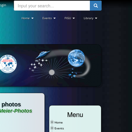
ogin
Home
Events
FIGU
Library
r photos
 Meier-Photos
Menu
Home
Events