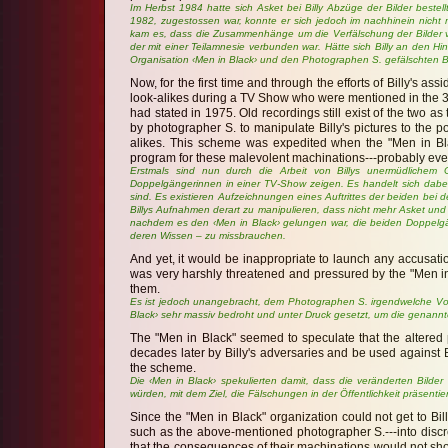
Im Herbst 1984 hatte sich Asket bei Billy Abzüge der Bilder bestel
1982, zugestossen war, konnte er sich jedoch im nachhinein nicht 
kam es, dass die Zusammenhänge um die Verfälschung der Bilder v
der mit einer Teilamnesie verbunden war. Hätte sich Billy an den 
Organisation ‹Men in Black› und den Photographen S. gefälschten Bi
Now, for the first time and through the efforts of Billy's
look-alikes during a TV Show who were mentioned in the 3
had stated in 1975. Old recordings still exist of the two
by photographer S. to manipulate Billy's pictures to the 
alikes. This scheme was expedited when the "Men in Bl
program for these malevolent machinations---probably even
Erstmals sind nun durch die Arbeit von Billys unermüdlichem
Doppelgängerinnen in einer TV-Show zeigen. Es handelt sich dabei
sind. Es existieren Aufzeichnungen eines Auftrittes der beiden bei
Billys Aufnahmen derart zu manipulieren, dass nicht mehr Asket un
nachdem es den ‹Men in Black› gelungen war, die beiden Doppelgä
deren Wissen – zu missbrauchen.
And yet, it would be inappropriate to launch any accusati
was very harshly threatened and pressured by the "Men in B
them.
Es ist jedoch unangebracht, dem Photographen S. irgendwelche V
Black› sehr massiv bedroht und unter Druck gesetzt, um die genannte
The "Men in Black" seemed to speculate that the altered
decades later by Billy's adversaries and be used against B
the scheme.
Die ‹Men in Black› spekulierten damit, dass die veränderten Bild
würden, mit dem Ziel, die Fälschungen in der Öffentlichkeit präsentie
Since the "Men in Black" organization could not get to Bi
such as the above-mentioned photographer S.---into discred
that the consequences of their machinations would not show 