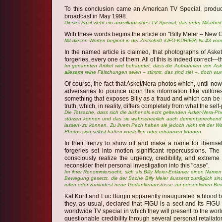
To this conclusion came an American TV Special, produce
broadcast in May 1998.
Dieses Fazit zieht ein amerikanisches TV-Special, das unter Mitarbeit 
With these words begins the article on "Billy Meier – N
Mit diesen Worten beginnt in der Zeitschrift ‹UFO-KURIER› Nr.43 vo
In the named article is claimed, that photographs of Aske
forgeries, every one of them. All of this is indeed correct--
Im genannten Artikel wird behauptet, dass die Aufnahmen von Aske
allesamt reine Fälschungen seien – stimmt, das sind sie! –, doch wur
Of course, the fact that Asket/Nera photos which, until now
adversaries to pounce upon this information like vultures
something that exposes Billy as a fraud and which can be use
truth, which, in reality, differs completely from what the 
Die Tatsache, dass sich die bisher als echt geltenden Asket-Nera-Pho
stürzen können und das sie wahrscheinlich auch dementsprechend 
lassen› zu können. Zu ihrem Pech haben sie jedoch nicht mit der Wahrh
Photos sich selbst hätten vorstellen oder erträumen können.
In their frenzy to show off and make a name for themsel
forgeries set into motion significant repercussions. Th
consciously realize the urgency, credibility, and extreme
reconsider their personal investigation into this "case".
Im ihrer Renommiersucht, sich als Billy Meier-Entlarver einen Nam
Bewegung gesetzt, die der Sache Billy Meier äusserst zuträglich sin
rufen oder zumindest neue Gedankenanstösse zur persönlichen Bewe
Kal Korff and Luc Bürgin apparently inaugurated a blood br
they, as usual, declared that FIGU is a sect and its FIGU
worldwide TV special in which they will present to the wor
questionable credibility through several personal retalia