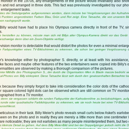
 monitor in the 1970s, any enlargements of the picture would invariably also show 
and red arranged in three dots. This fact was previously investigated by our phot
 enlargement tasks.
erätes der Siebzigerjahre aufgenommen worden, dann müsste bei Vergrösserungen der Aufnahm
rei Punkten angeordneten Farben Blau, Grün und Rot zeigt. Eine Tatsache, die von unserem Bil
chon nachgeprüft wurde.
 Billy would have had to place his Olympus camera directly in front of the TV, s
s.
erstellen zu können, müsste man sich mit Billys alter Olympus-Kamera direkt vor das Gerät st
schweige denn über ein Zoom-Objektiv verfügt.
levision monitor is detectable that would distort the photos for even a minimal enlar
e Farbpunktgitter eines TV-Bildschirmes zu erkennen, die schon bei geringer Vergrösserung 
's knowledge either by photographer S. directly, or at least with his assistance
ke faces and maybe other features of the two entertainers were copied into Billy's or
ormalities are observed by making a thorough comparison of the pictures.
nter Mithilfe des Photographen S., der durch die Organisation ‹Men in Black› massiv bedroht w
nal-Photos von Billy einkopiert. Diese Tatsache lässt sich durch den gewissenhaften Betrachter 
ork because they simply forgot to take into consideration the color dots of the cat
r square colored light dots can be observed which are still common on TV monitor
otographed from a TV monitor.
lig, denn sie vergassen schlicht die runden Farbpunkte der Kathodenröhre zu berücksichtigen, au
runde oder quadratische Farblichtpunkte zu erkennen, wie sie noch heute bei einer TV-Bildsch
usschliesst.
 meticulous in their task. Billy Meier's photo reveals small curls below Asket's earlo
en on the photo and in reality they are merely a little more than one centimeter l
are noticeable; they are not earlobes as many people misinterpreted them, but two cu
kleinste Detail zu gehen. Auf dem Billy Meier-Bild sind bei der Doppelgänger jedoch nicht die 
 Asket hat gemäss ihrem Menschentyp etwas verlängerte Ohrläppchen, die etwa einen Zentimete