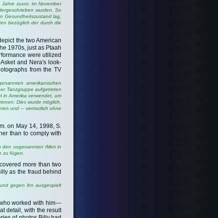
ge Jahre zuvor, im November
edergeschrieben wurden. So
en Gesundheitszustand lag,
den bezüglich der durch die
 depict the two American
he 1970s, just as Ptaah
rformance were utilized
-Asket and Nera's look-
hotographs from the TV
genannten amerikanischen
ner Tanzgruppe aufgetreten
tt in Amerika verwendet, um
rinnen. Dies wurde möglich,
eren und – vermutlich ohne
.m. on May 14, 1998, S.
ther than to comply with
n den sogenannten ‹Men in
h zu fügen.
iscovered more than two
illy as the fraud behind
 und gegen ihn ausgespielt
 who worked with him---
 detail, with the result
ries of photos Billy had