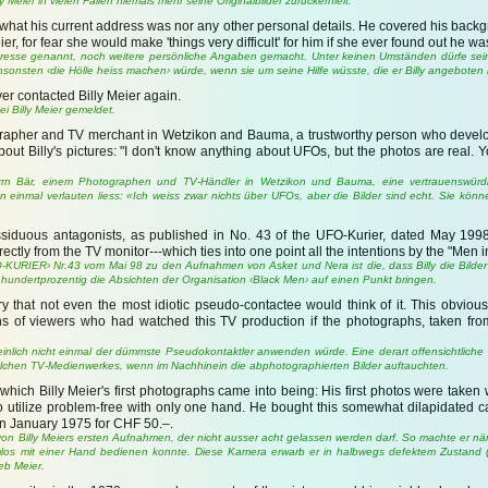
 Meier in vielen Fällen niemals mehr seine Originalbilder zurückerhielt.
 what his current address was nor any other personal details. He covered his back
er, for fear she would make 'things very difficult' for him if she ever found out he was 
e Adresse genannt, noch weitere persönliche Angaben gemacht. Unter keinen Umständen dürfe se
ansonsten ‹die Hölle heiss machen› würde, wenn sie um seine Hilfe wüsste, die er Billy angeboten
er contacted Billy Meier again.
i Billy Meier gemeldet.
otographer and TV merchant in Wetzikon and Bauma, a trustworthy person who devel
bout Billy's pictures: "I don't know anything about UFOs, but the photos are real.
errn Bär, einem Photographen und TV-Händler in Wetzikon und Bauma, eine vertrauenswürdig
 einmal verlauten liess: «Ich weiss zwar nichts über UFOs, aber die Bilder sind echt. Sie könn
siduous antagonists, as published in No. 43 of the UFO-Kurier, dated May 1998, 
tly from the TV monitor---which ties into one point all the intentions by the "Men i
-KURIER› Nr.43 vom Mai 98 zu den Aufnahmen von Asket und Nera ist die, dass Billy die Bilder
 hundertprozentig die Absichten der Organisation ‹Black Men› auf einen Punkt bringen.
y that not even the most idiotic pseudo-contactee would think of it. This obviou
ons of viewers who had watched this TV production if the photographs, taken fr
einlich nicht einmal der dümmste Pseudokontaktler anwenden würde. Eine derart offensichtliche
solchen TV-Medienwerkes, wenn im Nachhinein die abphotographierten Bilder auftauchten.
which Billy Meier's first photographs came into being: His first photos were taken
tilize problem-free with only one hand. He bought this somewhat dilapidated ca
 in January 1975 for CHF 50.–.
n Billy Meiers ersten Aufnahmen, der nicht ausser acht gelassen werden darf. So machte er näml
los mit einer Hand bedienen konnte. Diese Kamera erwarb er in halbwegs defektem Zustand (s
eb Meier.