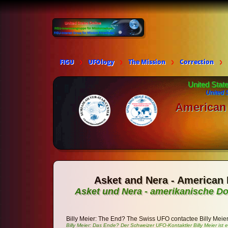
FIGU
UFOlogy
The Mission
Correction
United Stat
United 
American 
Asket and Nera - American 
Asket und Nera - amerikanische Do
Billy Meier: The End? The Swiss UFO contactee Billy Meier 
Billy Meier: Das Ende? Der Schweizer UFO-Kontaktler Billy Meier ist e