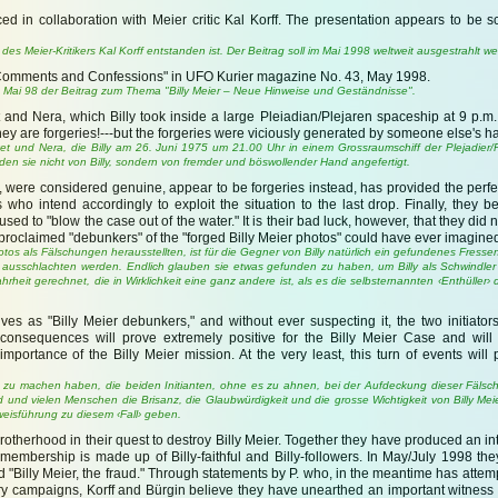
d in collaboration with Meier critic Kal Korff. The presentation appears to be 
des Meier-Kritikers Kal Korff entstanden ist. Der Beitrag soll im Mai 1998 weltweit ausgestrahlt w
ew Comments and Confessions" in UFO Kurier magazine No. 43, May 1998.
m Mai 98 der Beitrag zum Thema "Billy Meier – Neue Hinweise und Geständnisse".
t and Nera, which Billy took inside a large Pleiadian/Plejaren spaceship at 9 p.m
-they are forgeries!---but the forgeries were viciously generated by someone else's ha
t und Nera, die Billy am 26. Juni 1975 um 21.00 Uhr in einem Grossraumschiff der Plejadier
den sie nicht von Billy, sondern von fremder und böswollender Hand angefertigt.
, were considered genuine, appear to be forgeries instead, has provided the perfect
 who intend accordingly to exploit the situation to the last drop. Finally, they b
d to "blow the case out of the water." It is their bad luck, however, that they did n
self-proclaimed "debunkers" of the "forged Billy Meier photos" could have ever imagin
tos als Fälschungen herausstellten, ist für die Gegner von Billy natürlich ein gefundenes Fressen
ausschlachten werden. Endlich glauben sie etwas gefunden zu haben, um Billy als Schwindle
eit gerechnet, die in Wirklichkeit eine ganz andere ist, als es die selbsternannten ‹Enthüller› de
ves as "Billy Meier debunkers," and without ever suspecting it, the two initiat
e consequences will prove extremely positive for the Billy Meier Case and will
 importance of the Billy Meier mission. At the very least, this turn of events wil
en zu machen haben, die beiden Initianten, ohne es zu ahnen, bei der Aufdeckung dieser Fälsc
d und vielen Menschen die Brisanz, die Glaubwürdigkeit und die grosse Wichtigkeit von Billy Mei
isführung zu diesem ‹Fall› geben.
otherhood in their quest to destroy Billy Meier. Together they have produced an int
 membership is made up of Billy-faithful and Billy-followers. In May/July 1998 the
ld "Billy Meier, the fraud." Through statements by P. who, in the meantime has atte
tory campaigns, Korff and Bürgin believe they have unearthed an important witnes