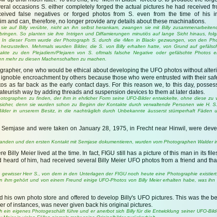
eral occasions S. either completely forged the actual pictures he had received fr
eceived false negatives or forged photos from S. even from the time of his ini
rim and can, therefore, no longer provide any details about these machinations.
sie auf Billy verübte, nicht an ihn selbst herankam, zwangen sie mit Billy zusammenarbeite
ringen. So planten sie ihre Intrigen und Diffamierungen minutiös auf lange Sicht hinaus, folg
. In dieser Form wurde der Photograph S. durch die ‹Men in Black› gezwungen, von den Phot
herzustellen. Mehrmals wurden Bilder, die S. von Billy erhalten hatte, von Grund auf gefäls
takte zu den Plejadiern/Plejaren von S. oftmals falsche Negative oder gefälschte Photos e
aben mehr zu diesen Machenschaften zu machen.
otographer, one who would be ethical about developing the UFO photos without alter
m ignoble encroachment by others because those who were entrusted with their saf
s as far back as the early contact days. For this reason we, to this day, posses
teurish way by adding threads and suspension devices to them at later dates.
Photographen zu finden, der ihm in ehrlicher Form seine UFO-Bilder entwickelte, ohne diese zu
ht sicher, denn sie wurden schon zu Beginn der Kontakte durch verwaltende Personen wie H. 
ilder in unserem Besitz, in die nachträglich durch Unbekannte äusserst stümperhaft Fäden
ith Semjase and were taken on January 28, 1975, in Frecht near Hinwil, were de
tstanden und den ersten Kontakt mit Semjase dokumentieren, wurden vom Photographen Walder in 
illy Meier lived at the time. In fact, FIGU still has a picture of this man in its file
ad heard of him, had received several Billy Meier UFO photos from a friend and th
in gewisser Herr S., von dem in den Unterlagen der FIGU noch heute eine Photographie existiert
 von ihm gehört und von einem Freund einige UFO-Photos von Billy Meier erhalten habe, was ihn
ad his own photo store and offered to develop Billy's UFO pictures. This was the b
r of instances, was never given back his original pictures.
ch ein eigenes Photogeschäft führe und er anerbot sich Billy für die Entwicklung seiner UFO-Bi