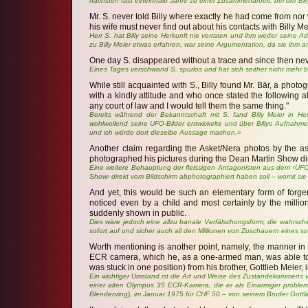
nächsten fast eineinhalb Jahre zu einer Zusammenarbeit, bei der Billy
Mr. S. never told Billy where exactly he had come from nor
his wife must never find out about his contacts with Billy Mei
Herr S. hat Billy seine Herkunft nie verraten und ihm weder sein
zu Billy Meier etwas erfahren, war seine Argumentation, da sie ihm 
One day S. disappeared without a trace and since then nev
Eines Tages verschwand S. spurlos und hat sich seither nicht mehr be
While still acquainted with S., Billy found Mr. Bär, a ph
with a kindly attitude and who once stated the following a
any court of law and I would tell them the same thing."
Bereits während der Bekanntschaft mit S. fand Billy Meier in H
wohlwollend seine UFO-Bilder entwickelte und über Billys Aufnahmen
und ich würde dort dieselbe Aussage machen.»
Another claim regarding the Asket/Nera photos by the as
photographed his pictures during the Dean Martin Show direc
Eine weitere Behauptung der fleissigen Antagonisten aus dem ‹UFO
Show› direkt vom Bildschirm abphotographiert haben soll – womit sie
And yet, this would be such an elementary form of forger
noticed even by a child and most certainly by the milli
suddenly shown in public.
Dies wäre jedoch eine allzu banale Verfälschungsform, die wahrsch
sofort auf und sicher auch all den Millionen von Zuschauern eines 
Worth mentioning is another point, namely, the manner in 
ECR camera, which he, as a one-armed man, was able to u
was stuck in one position) from his brother, Gottlieb Meier,
Ein wichtiger Umstand ist die Art und Weise des Zustandekommens vo
einer alten Olympus 35 ECR-Kamera, die er als Einarmiger problem
Blendenring), im Januar 1975 für CHF 50.– von seinem Bruder Gottli