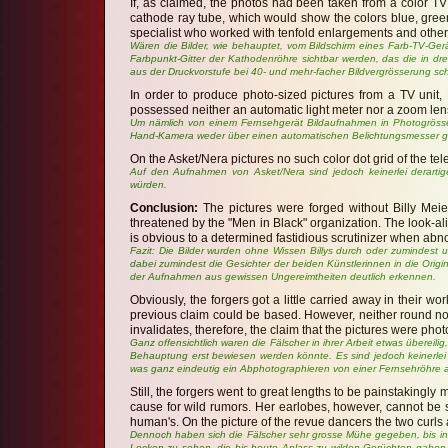
If, as claimed, the photos had been taken from a color TV
cathode ray tube, which would show the colors blue, green 
specialist who worked with tenfold enlargements and other
Wären die Bilder, wie behauptet, vom Bildschirm eines Farb-TV-G
Farbpunkt-Gitter der Kathodenröhre sichtbar werden, das die in d
aus der Druckvorstufe bei 40- und mehr-facher Bildvergrösserung s
In order to produce photo-sized pictures from a TV unit,
possessed neither an automatic light meter nor a zoom len
Um nämlich von einem Fernsehgerät Bildaufnahmen in Photogrösse h
Hand-Kamera weder über einen automatischen Belichtungsmesser ge
On the Asket/Nera pictures no such color dot grid of the te
Auf den Aufnahmen von Asket/Nera sind jedoch keinerlei derartig
würden.
Conclusion:
The pictures were forged without Billy Meier
threatened by the "Men in Black" organization. The look-ali
is obvious to a determined fastidious scrutinizer when abn
Fazit: Die Bilder wurden ohne Wissen Billys durch oder zumindest u
dabei zumindest die Gesichter der beiden Künstlerinnen in die Origi
der Aufnahmen aus gewissen Ungereimtheiten deutlich erkennen.
Obviously, the forgers got a little carried away in their w
previous claim could be based. However, neither round no
invalidates, therefore, the claim that the pictures were ph
Ganz offensichtlich waren die Fälscher in ihrer Arbeit etwas überei
Behauptung erst bewiesen werden könnte. Es sind jedoch keinerlei 
was ganz eindeutig ein Abphotographieren von einer Fernsehröhre a
Still, the forgers went to great lengths to be painstakingly
cause for wild rumors. Her earlobes, however, cannot be se
human's. On the picture of the revue dancers the two curls 
Dennoch haben sich die Fälscher sehr grosse Mühe gegeben, bis ins 
Locken zu sehen, die bis heute Anlass zu wilden Gerüchten gaben.