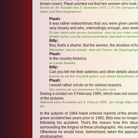
brown cover), Ptaah pointed out that two women who look m
Bereits im 39. Kontakt vom 3. Dezember 1975, 1.37 Uhr (Semjase B
Asket und Nera hingewiesen:
Ptaah:
It was rather extraordinary that you were given per
very closely and who, interestingly enough, also work
Es war schon eine grosse Ausnahme, dass du von Asket und N
ähnlich sehen und die interessanterweise ebenfalls in Gemein
Billy:
Boy, that's a shame. But the women, the doubles of A
Männeken, das ist schade. Aber die Frauen, die Doppelgänge
Ptaah:
In the country America.
Im Lande Amerika.
Billy:
Can you tell me their address and other details abou
Kannst du mir ihre Anschrift geben und nähere Einzelheiten 
Ptaah:
I would rather not do so for various reasons.
Das möchte ich aus bestimmten Gründen nicht.
During a contact on 3 February 1985, which was not recorded
of the pictures.
Während eines Kontaktes am 3. Februar 1985 , der infolge Billys Un
hin.
In the autumn of 1984 Asket ordered reprints of the photo
grave accident two years prior in 1982, Billy was no longe
following his accident. That's the reason how this sit
surrounding the forgery of these photographs. His oversight
Otherwise he would have, beforehand, taken the appropri
photographer.