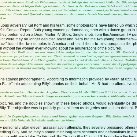
lt und diese nach Erhalt als Fälschungen entlarvt. Infolge des schweren Unfalls, der Billy eini
mehr an diese wichtigen Belange erinnern, da diese in der Zeit nach dem Unfall auch nicht ni
on Billy einfach vergessen wurden, was mit Sicherheit an seinem damaligen lebensbedrohend
Hinweis von Ptaah und Quetzal erinnert, wären von ihm bereits damals Massnahmen ergriffen wor
lder.
 assiduous adversary Kal Korff and his team, some photographs have turned up which
9th Contact Report. Both young women performed together with a dance group in t
 as they performed on a Dean Martin TV Show. Single shots from this American TV pe
point were they no longer depicted Asket and Nera but the two young performers--
ack" found the two doubles in America and used them to misappropriate the p
 without the women ever knowing about the adulterations of the pictures.
 Gegner Kal Korff und seinem Team Bilder aufgetaucht, die die beiden im 39. Kontakt 
 um zwei junge Frauen, die, wie von Ptaah erwähnt, in den Siebzigerjahren ‹gemeinsam› in ei
 der Dean Martin-Show. Vom Photographen S. wurden Einzelbild-Ausschnitte aus diesem TV-Auftri
d Nera darauf abgebildet waren, sondern die beiden jungen Tänzerinnen – also die Doppelgänge
ngerinnen in Amerika ausfindig zu machen, sie für ihre üblen Machenschaften zu photographi
ons against photographer S. According to information provided by Ptaah at 0:55 a
lack" into adulterating Billy's photos on their behalf. Mr. S. had no alternative o
orwürfe zu machen. Gemäss den Angaben Ptaahs vom 14. Mai 1998, um 0.55 Uhr, wurde S. vo
n Aufnahmen Billys in ihrem Auftrage zu verändern, so dass er keine andere Wahl hatte, als sic
 pictures, and the doubles shown in these forged photos, would eventually be d
illy. The objective was to publicly present them as forgeries and to then debunk B
er und die Doppelgängerinnen Askets und Neras später von den Gegnern Billy Meiers entdeckt
ren und Billy Meier als Schwindler entlarven zu können.
lly personally after eleven assassination attempts, they severely pressured others
iting Billy. And so they planned their long-term schemes and defamations in great
up until much later. To this end, the "Men in Black" forced S. to produce the forge