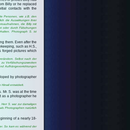
om Billy or he replaced
tial contacts with the
nde Personen, wie z.B. den
lich die Auswirkungen ihrer
oaufnahmen, die Billy mit
cht oder durch Fälschungen
rhalten. Photograph S. ist
ing them. Even after the
ekeeping, such as H.S.,
s forged pictures which
 verändern. Selbst nach der
S. zu Verfälschungszwecken
 und Aufhängevorrichtungen
veloped by photographer
Hinwil entwickelt.
s. Mr. S. was at the time
at as a photographer he
. Herr S. war zur damaligen
 als Photographen natürlich
eginning of a nearly 18-
lder. So kam es während der