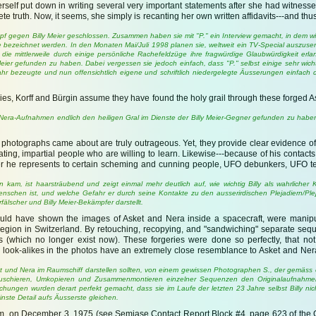
. herself put down in writing several very important statements after she had witne
e truth. Now, it seems, she simply is recanting her own written affidavits---and thus
pf gegen Billy Meier geschlossen. Zusammen haben sie mit "P." ein Interview gemacht, in dem wi
ge bezeichnet werden. In den Monaten Mai/Juli 1998 planen sie, weltweit ein TV-Special auszusen
, die mittlerweile durch einige persönliche Rachefeldzüge ihre fragwürdige Glaubwürdigkeit erl
Meier gefunden zu haben. Dabei vergessen sie jedoch einfach, dass "P." selbst einige sehr wi
hr bezeugte und nun offensichtlich eigene und schriftlich niedergelegte Äusserungen einfach d
aries, Korff and Bürgin assume they have found the holy grail through these forged
t-Nera-Aufnahmen endlich den heiligen Gral im Dienste der Billy Meier-Gegner gefunden zu habe
hotographs came about are truly outrageous. Yet, they provide clear evidence of 
ting, impartial people who are willing to learn. Likewise---because of his contacts w
er he represents to certain scheming and cunning people, UFO debunkers, UFO ter
m, ist haarsträubend und zeigt einmal mehr deutlich auf, wie wichtig Billy als wahrlicher K
chen ist, und welche Gefahr er durch seine Kontakte zu den ausserirdischen Plejadiern/Pleja
fälscher und Billy Meier-Bekämpfer darstellt.
hould have shown the images of Asket and Nera inside a spacecraft, were manipu
egion in Switzerland. By retouching, recopying, and "sandwiching" separate seq
s (which no longer exist now). These forgeries were done so perfectly, that not
e look-alikes in the photos have an extremely close resemblance to Asket and Nera,
sket und Nera im Raumschiff darstellen sollten, von einem gewissen Photographen S., der gemä
uschieren, Umkopieren und Zusammenmontieren einzelner Sequenzen den Originalaufnahmen 
ngen wurden derart perfekt gemacht, dass sie im Laufe der letzten 23 Jahre selbst Billy nicht
nste Detail aufs Äusserste gleichen.
a.m. on December 3, 1975 (see Semjase Contact Report Block #4, page 623 of the 