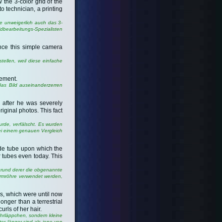
the 3-color grid of the
o technician, a printing
e unweigerlich auch das 3-
dbearbeitungs-Spezialisten
ince this simple camera
ellen, weil diese einfache
gement.
das Bild auseinanderzerren
, after he was severely
iginal photos. This fact
urde, verfälscht. Es wurden
bei einem genauen Vergleich
hode tube upon which the
 tubes even today. This
fgrund derer die obgenannte
irmröhre verwendet werden,
bes, which were until now
onger than a terrestrial
rls of her hair.
Ohrläppchen, sondern kleine
r länger sind als jene von