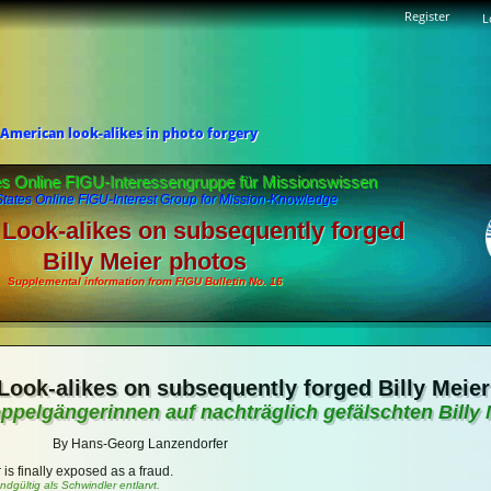
Register
L
American look-alikes in photo forgery
es Online FIGU-Interessengruppe für Missionswissen
States Online FIGU-Interest Group for Mission-Knowledge
Look-alikes on subsequently forged
Billy Meier photos
Supplemental information from FIGU Bulletin No. 16
Look-alikes on subsequently forged Billy Meie
ppelgängerinnen auf nachträglich gefälschten Billy
By Hans-Georg Lanzendorfer
is finally exposed as a fraud.
ndgültig als Schwindler entlarvt.