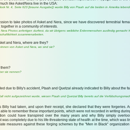
uch like Asket/Nera live in the USA:
lock Nr. 4, Seite 623 [braune Ausgabe]) wurde Billy von Ptaah auf die beiden in Amerika lebe
mission to take photos of Asket and Nera, since we have discovered terrestrial fe
 together in a community of interests.
era Photos anfertigen durftest, da wir übrigens weibliche Erdenmenschen ausfindig gemacht 
schaftlichkeit zusammenarbeiten.
sket and Nera, where are they?
rinnen von Asket und Nera, wo sind sie?
t them?
über sie nennen?
 due to Billy's accident, Ptaah and Quetzal already indicated to Billy about the fa
fall nicht aufgezeichnet wurde, wiesen Ptaah und Quetzal Billy bereits auf die Verfälschungsma
s Billy had taken, and upon their receipt, she declared that they were forgeries. 
r able to remember these important points, which were not recorded in writing duri
uation could have transpired over the many years and why Billy simply overlo
 was completely due to his life-threatening state of health at the time, which was li
ate measures against these forging schemes by the "Men in Black" organization 