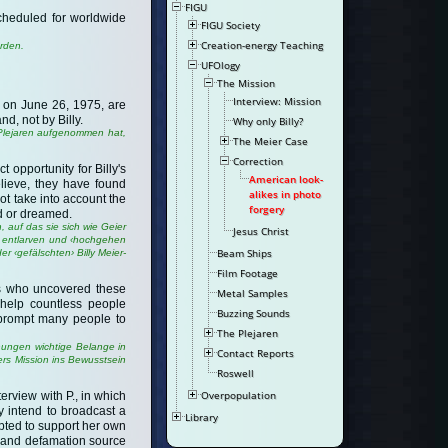
FIGU
scheduled for worldwide
FIGU Society
Creation-energy Teaching
erden.
UFOlogy
The Mission
Interview: Mission
. on June 26, 1975, are
nd, not by Billy.
Why only Billy?
/Plejaren aufgenommen hat,
The Meier Case
Correction
 opportunity for Billy's
American look-
elieve, they have found
alikes in photo
ot take into account the
forgery
ed or dreamed.
, auf das sie sich wie Geier
Jesus Christ
r entlarven und ‹hochgehen
Beam Ships
r ‹gefälschten› Billy Meier-
Film Footage
ors who uncovered these
Metal Samples
 help countless people
Buzzing Sounds
l prompt many people to
The Plejaren
hungen wichtige Belange in
Contact Reports
ers Mission ins Bewusstsein
Roswell
Overpopulation
erview with P., in which
y intend to broadcast a
Library
mpted to support her own
s and defamation source