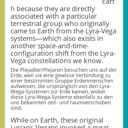
Eart
h because they are directly
associated with a particular
terrestrial group who originally
came to Earth from the Lyra-Vega
systems—which also exists in
another space-and-time-
configuration shift from the Lyra-
Vega constellations we know.
Die Plejadier/Plejaren besuchen uns auf der
Erde, weil sie eine gewisse Verbindung zu
einer bestimmten Gruppe Erdenmenschen
aufweisen, die ursprünglich von den Lyra-
Wega-Systemen zur Erde kamen, wobei
diese Lyra-Wega-Systeme ebenfalls zu den
uns bekannten zeit- und raumverschoben
sind.
While on Earth, these original
Lyrians-Vegans invoked a great