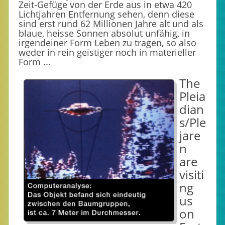
Zeit-Gefüge von der Erde aus in etwa 420
Lichtjahren Entfernung sehen, denn diese
sind erst rund 62 Millionen Jahre alt und als
blaue, heisse Sonnen absolut unfähig, in
irgendeiner Form Leben zu tragen, so also
weder in rein geistiger noch in materieller
Form ...
The
Pleia
dian
s/Ple
jare
n
are
visiti
ng
us
on