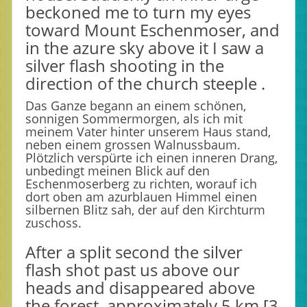
beckoned me to turn my eyes
toward Mount Eschenmoser, and
in the azure sky above it I saw a
silver flash shooting in the
direction of the church steeple .
Das Ganze begann an einem schönen,
sonnigen Sommermorgen, als ich mit
meinem Vater hinter unserem Haus stand,
neben einem grossen Walnussbaum.
Plötzlich verspürte ich einen inneren Drang,
unbedingt meinen Blick auf den
Eschenmoserberg zu richten, worauf ich
dort oben am azurblauen Himmel einen
silbernen Blitz sah, der auf den Kirchturm
zuschoss.
After a split second the silver
flash shot past us above our
heads and disappeared above
the forest, approximately 5 km [3