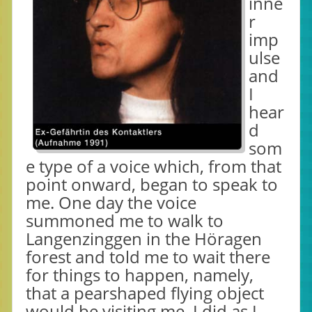
inne
r
imp
ulse
and
I
hear
d
som
e type of a voice which, from that
point onward, began to speak to
me. One day the voice
summoned me to walk to
Langenzinggen in the Höragen
forest and told me to wait there
for things to happen, namely,
that a pearshaped flying object
would be visiting me. I did as I