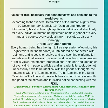
34 Pages
Voice for free, politically independent views and opinions to the
world-events
According to the 'General Declaration of the Human Rights' from
10 December 1948, article 19, 'Opinion and Freedom of
Information', this absolute right applies worldwide and absolutely
for every individual human being female or male gender of every
age and people, every societal rank in society as also any
ideology:
Article 19 Human Rights
Every human being has the right to free expression of opinion, this
right covers the the freedom, to unhindered be connected with
opinions and to seek, to receive and to disseminate information
and ideas with all means of communication without consideration
of limits.Views, statements, presentations, opinions and ideologies
of every kind in papers, articles and in reader letters, etc., do not
necessarily have to be identical with the goods of thoughts, the
interests, with the 'Teaching of the Truth, Teaching of the Spirit,
Teaching of the Life' and therewith thus also not in any wise with
the good of the mission and thus also not be connecting with the
FIGU.
Organ für freie, politisch unabhängige Ansichten und Meinungen zum
Weltgeschehen
Laut ‹Allgemeine Erklärung der Menschenrechte›, verkündet von der
Generalversammlung der Vereinten Nationen am 10.Dezember 1948, im
Artikel 19, ‹Meinungs- und Informationsfreiheit›, gilt dieses unumschränkte
Recht weltweit und absolut für jeden einzelnen Menschen weiblichen oder
männlichen Geschlechts jeden Alters und Volkes, jedes gesellschaftlichen