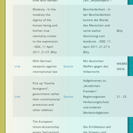
time with Merkel?
Zeit „verplempern“?
Modesty - In the
Bescheidenheit - In
modesty the
der Bescheidenheit
dignity of the
kommt die Würde
human being and
des Menschen und
his/her true
seine wahre
Billy
mentality comes
Gesinnung zum
to the expression.
Ausdruck. - SSSC, 11.
- SSSC, 11 April
April 2011, 21.27 h
2011, 21:27, Billy
Billy
With German
Mit deutschen
WIEBKE
Link
weapons against
Source
Waffen gegen das
DIEHL
international law
Völkerrecht
Aufgelesenes zu
Pick up "hostile
„feindlichen
foreigners",
Fremden“,
government rather
Link
Source
Regierungsstatt
21 - 23
than constitutional
Verfassungsschutz
protection and
und anderen
other oddities
Merkwürdigkeiten
The European
Union-dictatorship
Die EU-Diktatur will
wants Switzerland
die Schweiz und