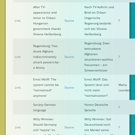
After TV-
Nach TV-Auftritt und
appearance and
Brief an Orban:
letter to Orban:
Ungarische
Link
Source
?
Hungarian
Regierung bedankt
government thanks
sich bei Silvana
Silvana Heißenberg
Heißenberg
Regensburg: Zwei
Regensburg: Two
betrunkene
drunk Afghans
Afghanen
Link
indiscriminately
Source
?
attackieren wahllos
attack passers-by -
Passanten – ein
a felony
Schwerverletzer
Ernst Wolff: The
Ernst Wolff: Das
system cannot be
System lässt sich
Maria
Link
Source
"normalized"
nicht mehr
Lourdes
anymore!
"normalisieren"!
Society German
Verein Deutsche
?
language
Sprache
Willy Wimmer:
Willy Wimmer: Soll
Should Germany
Deutschland noch
Link
Source
?
still "waste" its
mit Merkel seine