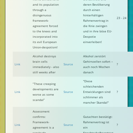
and its population
deren Bevölkerung
through a
durch einen
disingenuous
hinterhältigen
23 - 24
framework-
Rahmenvertrag in
agreement forced
die Knie zwingen
to the knees and
und in ihre böse EU-
incorporated into
Despotie
its evil European
einverleiben!
Union-despotism!
Alcohol destroys
Alkohol zerstört
brain cells
Gehirnzellen sofort –
Link
Source
?
immediately - also
auch noch Wochen
still weeks after
danach
"Diese
“These creeping
schleichenden
developments are
Link
Source
Entwicklungen sind
?
worse as some
schlimmer als
scandal”
mancher Skandal"
Assessment
confirms:
Gutachten bestätigt:
Framework-
Rahmenvertrag ist
Link
Source
?
agreement is a
ein
servitude
Knechtschaftsvertrag