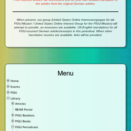
the articles from the original German articles.
When present, our group (United States Online Interessengruppe für die
FIGU-Mission / United States Online Interest Group for the FIGU-Mission) will
attempt to provide, as resources are available, US-English translations for all
FIGU-sourced German articles/excerpts in this periodical. When other
translation sources are available, links will be provided.
Menu
Home
Events
FIGU
Library
Articles
BEAM Portal
FIGU Booklets
FIGU Books
FIGU Periodicals