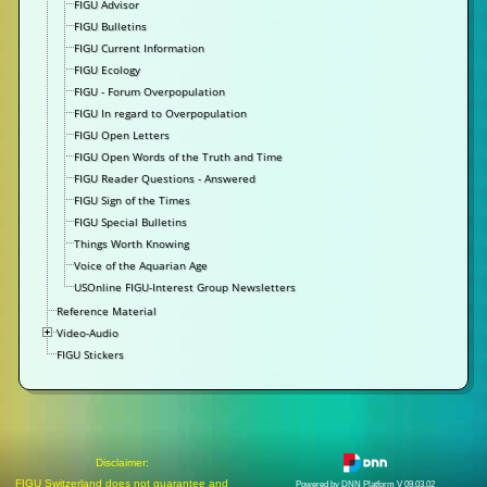
FIGU Advisor
FIGU Bulletins
FIGU Current Information
FIGU Ecology
FIGU - Forum Overpopulation
FIGU In regard to Overpopulation
FIGU Open Letters
FIGU Open Words of the Truth and Time
FIGU Reader Questions - Answered
FIGU Sign of the Times
FIGU Special Bulletins
Things Worth Knowing
Voice of the Aquarian Age
USOnline FIGU-Interest Group Newsletters
Reference Material
Video-Audio
FIGU Stickers
Disclaimer:
FIGU Switzerland does not guarantee and
Powered by DNN Platform V 09.03.02