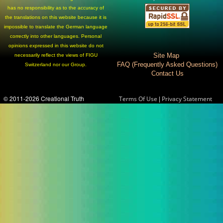
has no responsibility as to the accuracy of
the translations on this website because it is
impossible to translate the German language
correctly into other languages. Personal
opinions expressed in this website do not
Site Map
necessarily reflect the views of FIGU
FAQ (Frequently Asked Questions)
Switzerland nor our Group.
Contact Us
© 2011-2026 Creational Truth
|
Terms Of Use
Privacy Statement