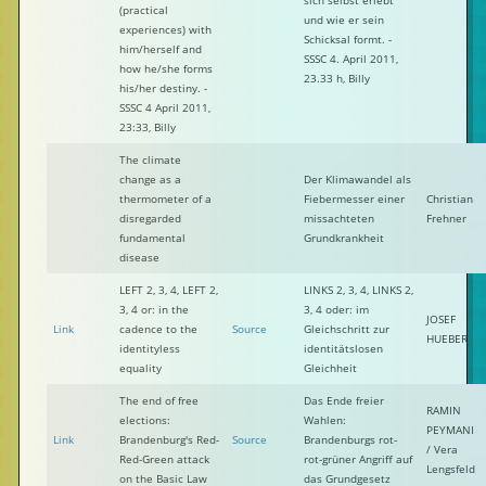
sich selbst erlebt
(practical
und wie er sein
experiences) with
Schicksal formt. -
him/herself and
SSSC 4. April 2011,
how he/she forms
23.33 h, Billy
his/her destiny. -
SSSC 4 April 2011,
23:33, Billy
The climate
change as a
Der Klimawandel als
thermometer of a
Fiebermesser einer
Christian
disregarded
missachteten
Frehner
fundamental
Grundkrankheit
disease
LEFT 2, 3, 4, LEFT 2,
LINKS 2, 3, 4, LINKS 2,
3, 4 or: in the
3, 4 oder: im
JOSEF
Link
cadence to the
Source
Gleichschritt zur
HUEBER
identityless
identitätslosen
equality
Gleichheit
The end of free
Das Ende freier
RAMIN
elections:
Wahlen:
PEYMANI
Link
Brandenburg's Red-
Source
Brandenburgs rot-
/ Vera
Red-Green attack
rot-grüner Angriff auf
Lengsfeld
on the Basic Law
das Grundgesetz