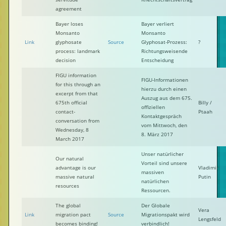
agreement
Bayer loses
Bayer verliert
Monsanto
Monsanto
Link
glyphosate
Source
Glyphosat-Prozess:
?
process: landmark
Richtungsweisende
decision
Entscheidung
FIGU information
FIGU-Informationen
for this through an
hierzu durch einen
excerpt from that
Auszug aus dem 675.
675th official
Billy /
offiziellen
contact-
Ptaah
Kontaktgespräch
conversation from
vom Mittwoch, den
Wednesday, 8
8. März 2017
March 2017
Unser natürlicher
Our natural
Vorteil sind unsere
advantage is our
Vladimir
massiven
massive natural
Putin
natürlichen
resources
Ressourcen.
The global
Der Globale
Vera
Link
migration pact
Source
Migrationspakt wird
Lengsfeld
becomes binding!
verbindlich!