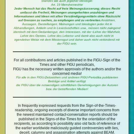
Standes wie auch jeglicher Ideologie:
Art. 19 Menshenrechte
Jeder Mensch hat das Recht auf freie Meinungsäusserung; dieses Recht
umfasst die Freiheit, Meinungen unangefochten anzuhängen und
Informationen und Ideen mit allen Verständigungsmitteln ohne Rücksicht
auf Grenzen zu suchen, zu empfangen und zu verbreiten.
Ansichten,
Aussagen, Darstellungen, Meinungen und Ideologien jeder Art in
Abhandlungen, Artikeln und in Leserzuschriften usw., müssen nicht zwingend
identisch mit dem Gedankengut, den Interessen, mit der ‹Lehre der Wahrheit,
Lehre des Geistes, Lehre des Lebens› und damit also auch nicht in
irgendeiner Weise mit dem Missionsgut und daher auch nicht verbindend mit
der FIGU sein.
For all contributions and articles published in the FIGU-Sign of the
Times and other FIGU periodicals,
FIGU has the necessary written approvals of the authors and/or the
concerned media!
Für alle in den FIGU-Zeitzeichen und anderen FIGU-Periodika publizierten
Beiträge und Artikel verfügt
die FIGU über die notwendigen schriftlichen Genehmigungen der Autoren
bzw. der betreffenden Medien!
In frequently expressed requests from the Sign-of-the-Times-
readership, ongoing excerpts of diverse important concerns from
the newest maintained contact-conversation reports should be
published in the Signs-of-the-Times for the orientation of the
recipients, as according to possibility also old facts of reference of
the earlier worldwide maliciously guided controversies with lies,
deceit, calumny and assassination attempts against BEAM.