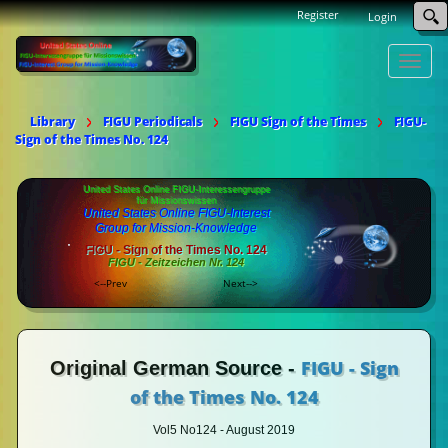
Register
Login
Toggle
naviga
Library
FIGU Periodicals
FIGU Sign of the Times
FIGU-
Sign of the Times No. 124
United States Online FIGU-Interessengruppe
für Missionswissen
United States Online FIGU-Interest
Group for Mission-Knowledge
FIGU - Sign of the Times No. 124
FIGU - Zeitzeichen Nr. 124
<--Prev
Next-->
FIGU - Sign
Original German Source -
of the Times No. 124
Vol5 No124 - August 2019