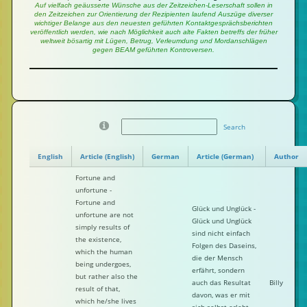
Auf vielfach geäusserte Wünsche aus der Zeitzeichen-Leserschaft sollen in
den Zeitzeichen zur Orientierung der Rezipienten laufend Auszüge diverser
wichtiger Belange aus den neuesten geführten Kontaktgesprächsberichten
veröffentlich werden, wie nach Möglichkeit auch alte Fakten betreffs der früher
weltweit bösartig mit Lügen, Betrug, Verleumdung und Mordanschlägen
gegen BEAM geführten Kontroversen.
Search
English
Article (English)
German
Article (German)
Author
Fortune and
unfortune -
Fortune and
Glück und Unglück -
unfortune are not
Glück und Unglück
simply results of
sind nicht einfach
the existence,
Folgen des Daseins,
which the human
die der Mensch
being undergoes,
erfährt, sondern
but rather also the
auch das Resultat
Billy
result of that,
davon, was er mit
which he/she lives