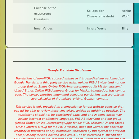
Collapse of the
Kollaps der
Achim
ecosystems
Ökosysteme droht
Wolf
threatens
Inner Values
Innere Werte
Billy
Google Translate Disclaimer
Translations of non-FIGU sourced articles in this periodical are performed by
Google Translate, a third party service which neither FIGU Switzerland nor our
group (United States Online FIGU-Interessengruppe für Missionswissen /
United States Online FIGU-Interest Group for Mission-Knowledge) has control
over. The service provides automated computer translations that are only an
approximation of the articles' original German content.
This service is only provided as a convenience for our website users so that
you will be able to review these time-critical articles as quickly as possible. The
translations should not be considered exact and and in some cases may
include incorrect or offensive language. FIGU Switzerland and our group
(United States Online Interessengruppe für die FIGU-Mission / United States
Online Interest Group for the FIGU-Mission) does not warrant the accuracy,
reliability or timeliness of any information translated by this system and will not
accept liability for loss incurred as a result. Those interested in specific non-
FIGU sourced articles, we recommend you do your own detailed translation of