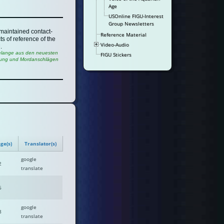
Age
USOnline FIGU-Interest
Group Newsletters
maintained contact-
Reference Material
ts of reference of the
Video-Audio
.
 Belange aus den neuesten
FIGU Stickers
umdung und Mordanschlägen
ge(s)
Translator(s)
google
2
translate
6
google
8
translate