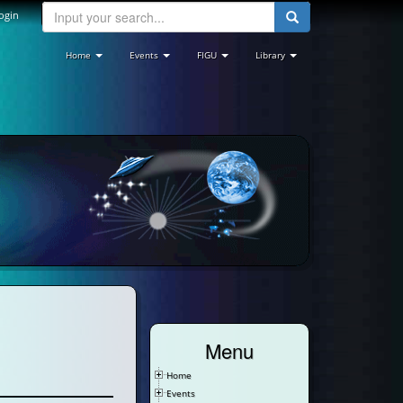
ogin
Home
Events
FIGU
Library
Menu
Home
Events