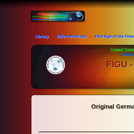
Library
FIGU Periodicals
FIGU Sign of the Time
United Stat
United 
FIGU -
Original Germ