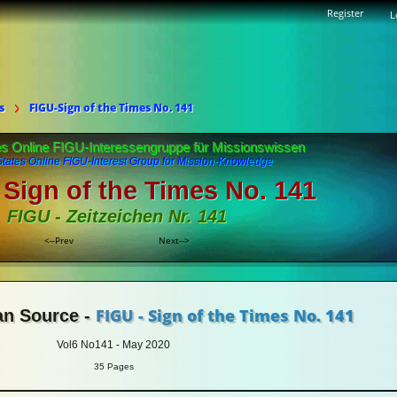
Register
L
s
FIGU-Sign of the Times No. 141
es Online FIGU-Interessengruppe für Missionswissen
States Online FIGU-Interest Group for Mission-Knowledge
 Sign of the Times No. 141
FIGU - Zeitzeichen Nr. 141
<--Prev
Next-->
FIGU - Sign of the Times No. 141
an Source -
Vol6 No141 - May 2020
35 Pages