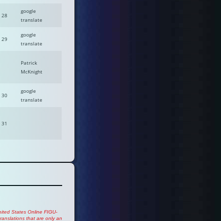
google
- 28
translate
google
- 29
translate
Patrick
McKnight
google
- 30
translate
- 31
United States Online FIGU-
anslations that are only an