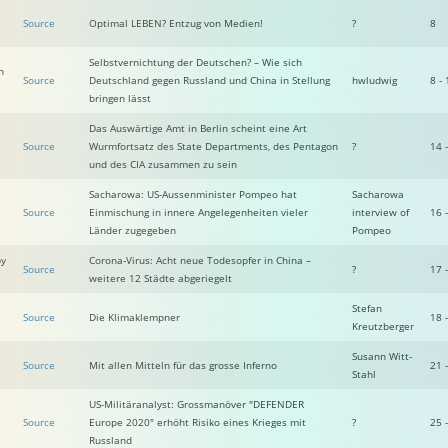
Source
Optimal LEBEN? Entzug von Medien!
?
8
Selbstvernichtung der Deutschen? – Wie sich
n
Source
Deutschland gegen Russland und China in Stellung
hwludwig
8 - 
bringen lässt
Das Auswärtige Amt in Berlin scheint eine Art
Source
Wurmfortsatz des State Departments, des Pentagon
?
14 
und des CIA zusammen zu sein
Sacharowa: US-Aussenminister Pompeo hat
Sacharowa
Source
Einmischung in innere Angelegenheiten vieler
interview of
16 
Länder zugegeben
Pompeo
by
Corona-Virus: Acht neue Todesopfer in China –
Source
?
17 
weitere 12 Städte abgeriegelt
Stefan
Source
Die Klimaklempner
18 
Kreutzberger
Susann Witt-
Source
Mit allen Mitteln für das grosse Inferno
21 
Stahl
US-Militäranalyst: Grossmanöver "DEFENDER
Source
Europe 2020" erhöht Risiko eines Krieges mit
?
25 
Russland