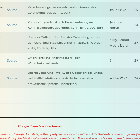
me
Verschwörungstheorie oder wahr: Kommt das
Source
Bolle Selke
26 
Coronavirus aus dem Labor?
Von der Leyen lässt sich Dienstwohnung im
Johanna
Source
28 
Kommissionsgebäude einrichten – für 72 000 Euro
Geron
ith
Ruin der Völker - Der Ruin der Völker beginnt bei
'Billy' Eduard
den Geld- und Staatsmächtigen. - SSSC, 8. Februar
29
Albert Meier
2012, 16.08 h, Billy
Offensichtliche Angstmacherei der
Source
?
29 
Wirtschaftsverbände
Überbevölkerung - Weltweite Geburtenregelungen
Source
verbindlich einführen! (asiatische oder eine
Achim Wolf
30 
afrikanische Sprache übersetzen)
Google Translate Disclaimer
rformed by Google Translate, a third party service which neither FIGU Switzerland nor our group (
erest Group for Mission-Knowledge) has control over. The service provides automated computer tr