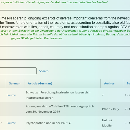
ndigen schriftlichen Genehmigungen der Autoren bzw. der betreffenden Medien!
-Times-readership, ongoing excerpts of diverse important concerns from the newest 
e-Times for the orientation of the recipients, as according to possibility also old fac
d controversies with lies, deceit, calumny and assassination attempts against BEAM
sollen in den Zeitzeichen zur Orientierung der Rezipienten laufend Auszüge diverser wichtiger
ch Möglichkeit auch alte Fakten betreffs der früher weltweit bösartig mit Lügen, Betrug, Verle
gegen BEAM geführten Kontroversen.
Search
German
Article (German)
Author
Pa
Schweizer Forschungsinstitutionen lassen sich
Source
?
1 - 
instrumentalisieren
Auszug aus dem offiziellen 728. Kontaktgespräch
Ptaah / Billy
2 - 
vom 30. November 2019
Helmut
s?
Source
Psychopathen und
in der Politik?
6 - 
Mueller