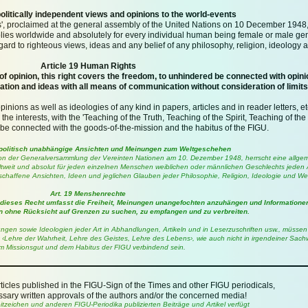
 politically independent views and opinions to the world-events
s', proclaimed at the general assembly of the United Nations on 10 December 1948
pplies worldwide and absolutely for every individual human being female or male g
egard to righteous views, ideas and any belief of any philosophy, religion, ideology 
Article 19 Human Rights
f opinion, this right covers the freedom, to unhindered be connected with opini
tion and ideas with all means of communication without consideration of limits
pinions as well as ideologies of any kind in papers, articles and in reader letters, e
e interests, with the 'Teaching of the Truth, Teaching of the Spirit, Teaching of the 
 be connected with the goods-of-the-mission and the habitus of the FIGU.
, politisch unabhängige Ansichten und Meinungen zum Weltgeschehen
von der Generalversammlung der Vereinten Nationen am 10. Dezember 1948, herrscht eine allge
weltweit und absolut für jeden einzelnen Menschen weiblichen oder männlichen Geschlechts jeden 
tschaffene Ansichten, Ideen und jeglichen Glauben jeder Philosophie, Religion, Ideologie und W
Art. 19 Menshenrechte
dieses Recht umfasst die Freiheit, Meinungen unangefochten anzuhängen und Informationen
n ohne Rücksicht auf Grenzen zu suchen, zu empfangen und zu verbreiten.
gen sowie Ideologien jeder Art in Abhandlungen, Artikeln und in Leserzuschriften usw., müssen 
‹Lehre der Wahrheit, Lehre des Geistes, Lehre des Lebens›, wie auch nicht in irgendeiner Sachw
m Missionsgut und dem Habitus der FIGU verbindend sein.
articles published in the FIGU-Sign of the Times and other FIGU periodicals,
sary written approvals of the authors and/or the concerned media!
eitzeichen und anderen FIGU-Periodika publizierten Beiträge und Artikel verfügt