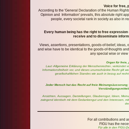
Voice for free,
According to the 'General Declaration of the Human Right
Opinion and Information' prevails, this absolute right a
people, every societal rank in society as also in r
Every human being has the right to free expression o
receive and to disseminate informa
Views, assertions, presentations, goods-of-belief, ideas, o
and wise have to be identical to the goods-of-thoughts and th
any special wise or view
Organ für freie
Laut ‹Allgemeine Erklärung der Menschenrechte›, verkündet 
Informationsfreiheit› vor, und dieses unumschränkte Recht gilt 
gesellschaftlichen Standes wie auch in bezug auf rech
Jeder Mensch hat das Recht auf freie Meinungsäusserung; 
Verständigungsmittel
Ansichten, Aussagen, Darstellungen, Glaubensgut, Ideen, Meinun
zwingend identisch mit dem Gedankengut und den Interessen, mit 
de
For all contributions and 
FIGU has the neces
Für alle in den FIGU-Z