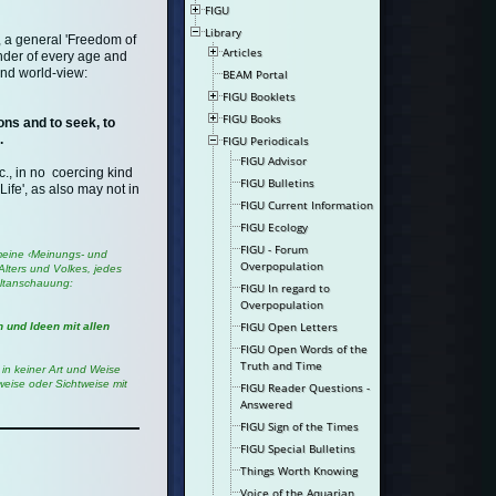
FIGU
Library
, a general 'Freedom of
Articles
ender of every age and
and world-view:
BEAM Portal
FIGU Booklets
FIGU Books
ons and to seek, to
.
FIGU Periodicals
FIGU Advisor
tc., in no coercing kind
FIGU Bulletins
Life', as also may not in
FIGU Current Information
FIGU Ecology
FIGU - Forum
meine ‹Meinungs- und
Overpopulation
Alters und Volkes, jedes
eltanschauung:
FIGU In regard to
Overpopulation
FIGU Open Letters
 und Ideen mit allen
FIGU Open Words of the
Truth and Time
in keiner Art und Weise
eise oder Sichtweise mit
FIGU Reader Questions -
Answered
FIGU Sign of the Times
FIGU Special Bulletins
Things Worth Knowing
Voice of the Aquarian