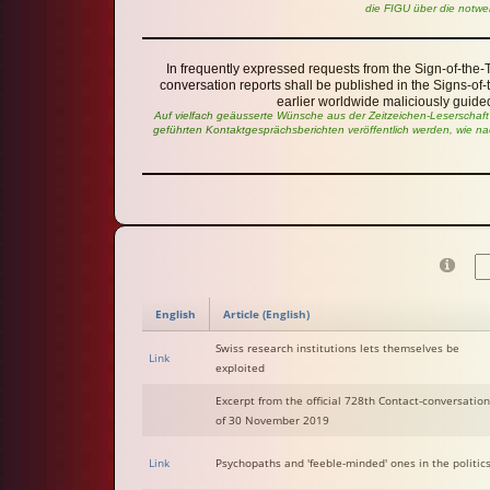
die FIGU über die notwe
In frequently expressed requests from the Sign-of-the
conversation reports shall be published in the Signs-of-th
earlier worldwide maliciously guide
Auf vielfach geäusserte Wünsche aus der Zeitzeichen-Leserschaft 
geführten Kontaktgesprächsberichten veröffentlich werden, wie na
English
Article (English)
Swiss research institutions lets themselves be
Link
exploited
Excerpt from the official 728th Contact-conversation
of 30 November 2019
Link
Psychopaths and 'feeble-minded' ones in the politic