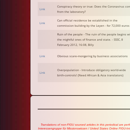
Conspiracy theory or true: Does the Coronavirus co
Link
from the laboratory?
Can official residence be established in the
Link
commission building by the Leyen - for 72,000 euros
Ruin of the people - The ruin of the people begins w
the mightful ones of finance and state. - SSSC, 8
February 2012, 16:08, Billy
Link
Obvious scare-mongering by business associations
Overpopulation - Introduce obligatory world-wide
Link
birth-controls! (Need African & Asia translators)
Translations of non-FIGU sourced articles in this periodical are pe
Interessengruppe für Missionswissen / United States Online FIGU-Int