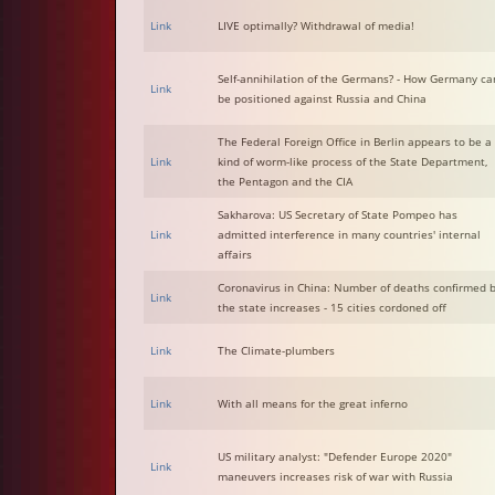
Link
LIVE optimally? Withdrawal of media!
Self-annihilation of the Germans? - How Germany ca
Link
be positioned against Russia and China
The Federal Foreign Office in Berlin appears to be a
Link
kind of worm-like process of the State Department,
the Pentagon and the CIA
Sakharova: US Secretary of State Pompeo has
Link
admitted interference in many countries' internal
affairs
Coronavirus in China: Number of deaths confirmed 
Link
the state increases - 15 cities cordoned off
Link
The Climate-plumbers
Link
With all means for the great inferno
US military analyst: "Defender Europe 2020"
Link
maneuvers increases risk of war with Russia