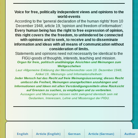
Voice for free, politically independent views and opinions to the
world-events
According to the 'general declaration of the human rights' from 10
December 1948, article 19, 'opinion and freedom of information':
Every human being has the right to free expression of opinion,
this right covers the the freedom, to unhindered be connected
with opinions and to seek, to receive and to disseminate
information and ideas with all means of communication without
consideration of limits.
Statements and opinions need not necessarily be identical to the
FIGU-goods of thoughts, interests, teaching and mission.
Organ für freie, politisch unabhängige Ansichten und Meinungen zum
Weltgeschehen
Laut ‹Allgemeine Erklärung der Menschenrechte› vom 10. Dezember 1948,
Artikel 19, ‹Meinungs- und Informationsfreiheit›:
Jeder Mensch hat das Recht auf freie Meinungsäusserung; dieses Recht
umfasst die Freiheit, Meinungen unangefochten anzuhängen und
Informationen und Ideen mit allen Verständigungsmitteln ohne Rücksicht
auf Grenzen zu suchen, zu empfangen und zu verbreiten.
Aussagen und Meinungen müssen nicht zwingend identisch sein mit
Gedanken, Interessen, Lehre und Missionsgut der FIGU.
English
Article (English)
German
Article (German)
Author