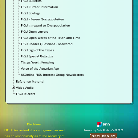
FIGU Bulletins
FIGU Current Information
FIGU Ecology
FIGU - Forum Overpopulation
FIGU In regard to Overpopulation
FIGU Open Letters
FIGU Open Words of the Truth and Time
FIGU Reader Questions - Answered
FIGU Sign of the Times
FIGU Special Bulletins
Things Worth Knowing
Voice of the Aquarian Age
USOnline FIGU-Interest Group Newsletters
Reference Material
Video-Audio
FIGU Stickers
Disclaimer:
FIGU Switzerland does not guarantee and
Powered by DNN Platform V 09.03.02
has no responsibility as to the accuracy of