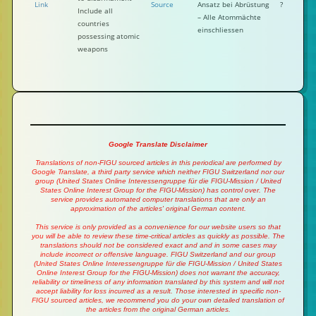
Link
Source
Ansatz bei Abrüstung
?
Include all
– Alle Atommächte
countries
einschliessen
possessing atomic
weapons
Google Translate Disclaimer
Translations of non-FIGU sourced articles in this periodical are performed by
Google Translate, a third party service which neither FIGU Switzerland nor our
group (United States Online Interessengruppe für die FIGU-Mission / United
States Online Interest Group for the FIGU-Mission) has control over. The
service provides automated computer translations that are only an
approximation of the articles' original German content.
This service is only provided as a convenience for our website users so that
you will be able to review these time-critical articles as quickly as possible. The
translations should not be considered exact and and in some cases may
include incorrect or offensive language. FIGU Switzerland and our group
(United States Online Interessengruppe für die FIGU-Mission / United States
Online Interest Group for the FIGU-Mission) does not warrant the accuracy,
reliability or timeliness of any information translated by this system and will not
accept liability for loss incurred as a result. Those interested in specific non-
FIGU sourced articles, we recommend you do your own detailed translation of
the articles from the original German articles.