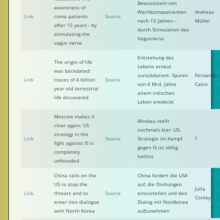
Bewusstsein von
awareness of
Wachkomapatienten
Andreas
Link
coma patients
Source
nach 15 Jahren –
Müller
after 15 years - by
durch Stimulation des
stimulating the
Vagusnervs
vagus nerve
Entstehung des
The origin of life
Lebens erneut
was backdated:
zurückdatiert: Spuren
Fernando
Link
traces of 4 billion
Source
von 4 Mrd. Jahre
Calvo
year old terrestrial
altem irdischen
life discovered
Leben entdeckt
Moscow makes it
Moskau stellt
clear again: US
nochmals klar: US-
strategy in the
Link
Source
Strategie im Kampf
?
fight against IS is
gegen IS ist völlig
completely
haltlos
unfounded
China calls on the
China fordert die USA
US to stop the
auf, die Drohungen
Julia
Link
threats and to
Source
einzustellen und den
Conley
enter into dialogue
Dialog mit Nordkorea
with North Korea
aufzunehmen