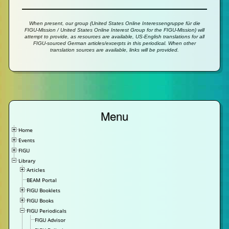
When present, our group (United States Online Interessengruppe für die
FIGU-Mission / United States Online Interest Group for the FIGU-Mission) will
attempt to provide, as resources are available, US-English translations for all
FIGU-sourced German articles/excerpts in this periodical. When other
translation sources are available, links will be provided.
Menu
Home
Events
FIGU
Library
Articles
BEAM Portal
FIGU Booklets
FIGU Books
FIGU Periodicals
FIGU Advisor