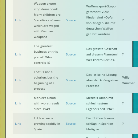
Weapon export
Waffenexport-Stopp
stop demanded:
gefordert: Viele
Many children are
Kinder sind «Opfer
Link
“sacrifices of wars,
Source
?
von Kriegen, die mit
which are waged
deutschen Waffen
with German
geführt werden»
weapons”
The greatest
Das grösste Geschäft
business on this
Link
Source
auf diesem Planeten!
?
planet! Who
Wer kontrolliert es?
controls it?
That is not a
Das ist keine Lösung,
solution, but the
Willy
Link
Source
aber der Anfang eines
beginning of a
Wimmer
Prozesse
process
Merkel's Union
Merkels Union mit
Link
with worst result
Source
schlechtestem
?
since 1949
Ergebnis seit 1949
EU fascism is
Der EU-Faschismus
Link
growing rapidly in
Source
schlägt in Spanien
?
Spain
blutig zu