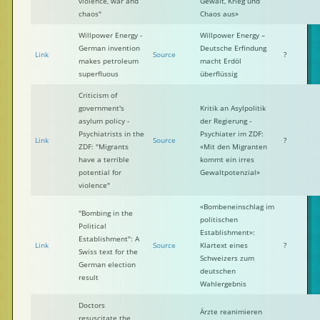
violence, war and
Gewalt, Krieg und
chaos"
Chaos aus»
Willpower Energy -
Willpower Energy –
German invention
Deutsche Erfindung
Link
Source
?
makes petroleum
macht Erdöl
superfluous
überflüssig
Criticism of
government's
Kritik an Asylpolitik
asylum policy -
der Regierung -
Psychiatrists in the
Psychiater im ZDF:
Link
Source
?
ZDF: "Migrants
«Mit den Migranten
have a terrible
kommt ein irres
potential for
Gewaltpotenzial»
violence"
«Bombeneinschlag im
"Bombing in the
politischen
Political
Establishment»:
Establishment": A
Link
Source
Klartext eines
?
Swiss text for the
Schweizers zum
German election
deutschen
result
Wahlergebnis
Doctors
Ärzte reanimieren
resuscitate the