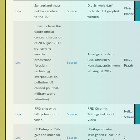
Switzerland must
Die Schweiz darf
Christoph
Link
not be sacrificed
Source
nicht der EU geopfert
Blocher
to the EU
werden
Excerpts from the
688th official
contact-discussion
of 20 August 2017
(re: coming
weather,
Auszüge aus dem
predictions,
688. offiziellen
Billy /
Link
Source
foresight
Kontaktgespräch vom
Ptaah
technology,
20. August 2017
overpopulation,
pollution, US
caused political-
military world
situation)
RFID chip with
RFID-Chip mit
Heiko
Link
killing function +
Source
Tötungsfunktion +
Schrang
video
Video
US Delegate: "We
US-Abgeordneter:
give too much for
«Wir geben zu viel für
Link
Source
?