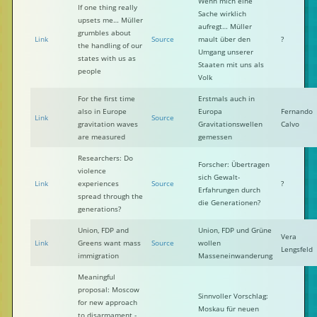
Wenn mich eine
If one thing really
Sache wirklich
upsets me… Müller
aufregt… Müller
grumbles about
Link
Source
mault über den
?
the handling of our
Umgang unserer
states with us as
Staaten mit uns als
people
Volk
For the first time
Erstmals auch in
also in Europe
Europa
Fernando
Link
Source
gravitation waves
Gravitationswellen
Calvo
are measured
gemessen
Researchers: Do
Forscher: Übertragen
violence
sich Gewalt-
Link
experiences
Source
?
Erfahrungen durch
spread through the
die Generationen?
generations?
Union, FDP and
Union, FDP und Grüne
Vera
Link
Greens want mass
Source
wollen
Lengsfeld
immigration
Masseneinwanderung
Meaningful
proposal: Moscow
Sinnvoller Vorschlag:
for new approach
Moskau für neuen
to disarmament -