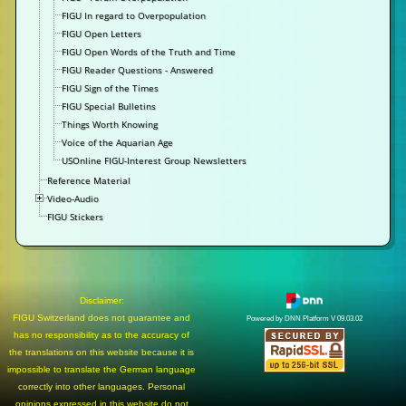
FIGU In regard to Overpopulation
FIGU Open Letters
FIGU Open Words of the Truth and Time
FIGU Reader Questions - Answered
FIGU Sign of the Times
FIGU Special Bulletins
Things Worth Knowing
Voice of the Aquarian Age
USOnline FIGU-Interest Group Newsletters
Reference Material
Video-Audio
FIGU Stickers
Disclaimer:
FIGU Switzerland does not guarantee and
Powered by DNN Platform V 09.03.02
has no responsibility as to the accuracy of
the translations on this website because it is
impossible to translate the German language
correctly into other languages. Personal
opinions expressed in this website do not