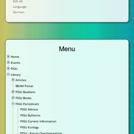
DIN A5
Language:
German
Menu
Home
Events
FIGU
Library
Articles
BEAM Portal
FIGU Booklets
FIGU Books
FIGU Periodicals
FIGU Advisor
FIGU Bulletins
FIGU Current Information
FIGU Ecology
FIGU - Forum Overpopulation